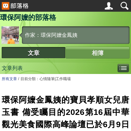
環保阿嬤的部落格
作家：環保阿嬤金鳳姨
文章
相簿
文章列表
所有文章
/
目前分類：心情隨筆|工作職場
環保阿嬤金鳳姨的寶貝孝順女兒唐
玉書 備受矚目的2026第16屆中華
觀光美食國際高峰論壇已於6月9日