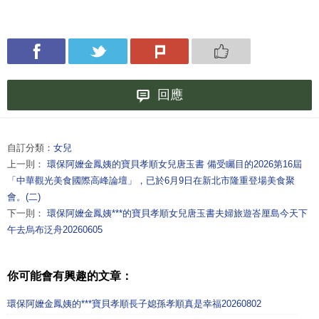
回應
自訂分類：
女兒
上一則：
環保阿嬤金鳳姨的寶貝孝順女兒唐玉書 備受矚目的2026第16屆
「中華觀光美食國際高峰論壇」，已於6月9日在新北市隆重登場美食聚
會。(二)
下一則：
環保阿嬤金鳳姨***的寶貝孝順女兒唐玉書夫婦旅遊峇厘島今天下
午去烏布泛舟20260605
你可能會有興趣的文章：
環保阿嬤金鳳姨的***寶貝孝順長子媳孫孝順真是幸福20260802