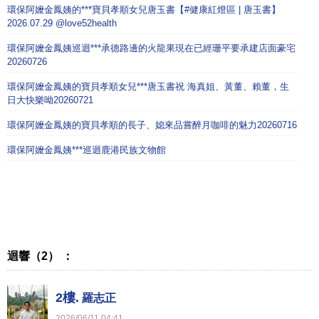
環保阿嬤金鳳姨的***寶貝孝順女兒唐玉書【#健康紅燈區 | 唐玉書】
2026.07.29 ‪@love52health‬
環保阿嬤金鳳姨巡迴***承德路邊的火龍果現在已經珊平要承建店面豪宅
20260726
環保阿嬤金鳳姨的寶貝孝順女兒***唐玉書祝 海真姐、黃董、賴董，生
日大快樂呦20260721
環保阿嬤金鳳姨的寶貝孝順的長子、媳來品嘗醉月咖啡的魅力20260716
環保阿嬤金鳳姨***巡迴鹿港民族文物館
迴響（2） ：
2樓.
羅志正
2026
/
06
/
11
04
:
41