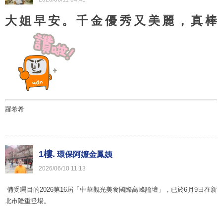
大姐早安。千金優秀又美麗，真棒
羅希希
1樓.
環保阿嬤金鳳姨
2026
/
06
/
10
11
:
13
備受矚目的2026第16屆「中華觀光美食國際高峰論壇」，已於6月9日在新
北市隆重登場。