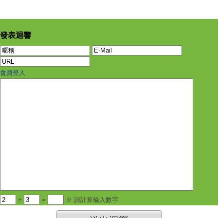
發表迴響
會員登入
+
=
※ 請計算輸入數字