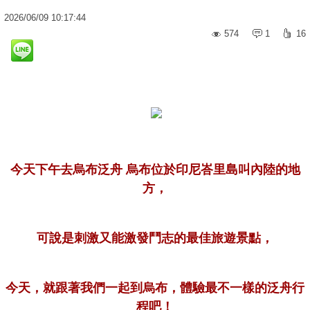
2026
/
06
/
09
10:17:44
574
1
16
今天下午去烏布泛舟 烏布位於印尼峇里島叫內陸的地
方，
可說是刺激又能激發鬥志的最佳旅遊景點，
今天，就跟著我們一起到烏布，體驗最不一樣的泛舟行
程吧！