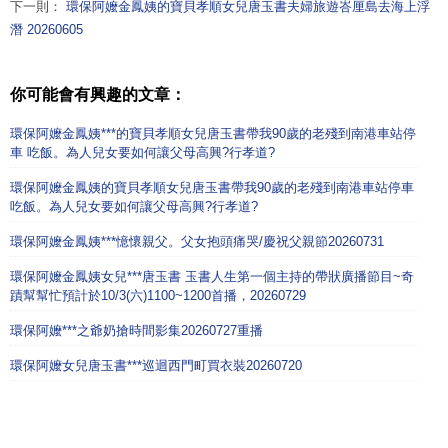
下一則：
環保阿嬤金鳳姨的寶貝孝順女兒唐玉書夫婦旅遊峇厘島去海上浮
潛 20260605
你可能會有興趣的文章：
環保阿嬤金鳳姨***的寶貝孝順女兒唐玉書帶我90歲的老殘到南港車站停
車 吃飯。為人兒女要如何讓父母高興?行孝道?
環保阿嬤金鳳姨的寶貝孝順女兒唐玉書帶我90歲的老殘到南港車站停車
吃飯。為人兒女要如何讓父母高興?行孝道?
環保阿嬤金鳳姨***憶懷親父。父女抱頭痛哭/慶祝父親節20260731
環保阿嬤金鳳姨女兒***唐玉書 玉書人生第一個主持的帶狀廣播節目~奇
蹟幫幫忙預計於10/3(六)1100~1200首播，20260729
環保阿嬤***之爺奶搶時間影集20260727重播
環保阿嬤女兒唐玉書***巡迴西門町買衣裝20260720