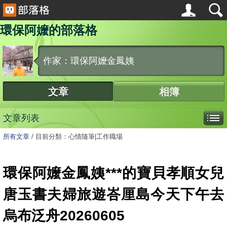
環保阿嬤的部落格
作家：環保阿嬤金鳳姨
文章
相簿
文章列表
所有文章
/
目前分類：心情隨筆|工作職場
環保阿嬤金鳳姨***的寶貝孝順女兒
唐玉書夫婦旅遊峇厘島今天下午去
烏布泛舟20260605