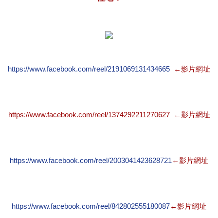
https://www.facebook.com/reel/2191069131434665
←影片網址
https://www.facebook.com/reel/1374292211270627 ←影片網址
https://www.facebook.com/reel/2003041423628721
←影片網址
https://www.facebook.com/reel/842802555180087
←影片網址