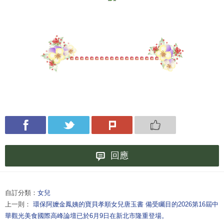
回應
自訂分類：
女兒
上一則：
環保阿嬤金鳳姨的寶貝孝順女兒唐玉書 備受矚目的2026第16屆中
華觀光美食國際高峰論壇已於6月9日在新北市隆重登場。