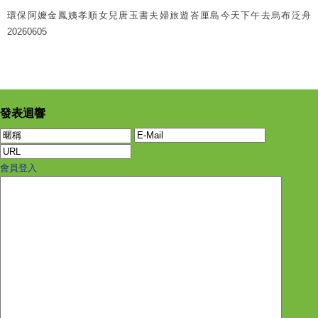
環保阿嬤金鳳姨孝順女兒唐玉書夫婦旅遊峇厘島今天下午去烏布泛舟
20260605
發表迴響
會員登入