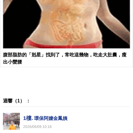
腹部脂肪的「剋星」找到了，常吃這幾物，吃走大肚囊，瘦
出小蠻腰
迴響（1） ：
1樓.
環保阿嬤金鳳姨
2026
/
06
/
09
10
:
18