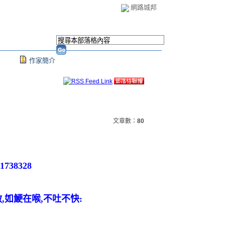
網路城邦
作家簡介
文章數：
80
5/1738328
如鯁在喉,不吐不快: