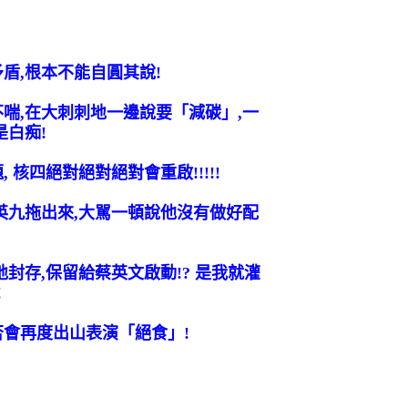
盾,根本不能自圓其說!
喘,在大刺刺地一邊說要「減碳」,一
是白痴!
核四絕對絕對絕對會重啟!!!!!
英九拖出來,大駡一頓說他沒有做好配
封存,保留給蔡英文啟動!? 是我就灌
!
否會再度出山表演「絕食」!