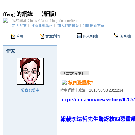
ffeng 的網誌
（
新版
）
我的網址：https://classic-blog.udn.com/ffeng
加入好友
｜
推薦此部落格
｜
加入我的最愛
｜
訂閱最新文章
首頁
文章創作
個人相簿
訪客簿
作家
核四恐重啟?
愛台也愛中
時事評論
｜
政治
2016/06/03 23:22:34
http://udn.com/news/story/828
報載李遠哲先生驚訝核四恐重啟,
-------------------------------------