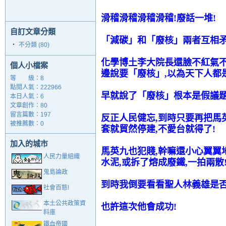
滑稽滑稽滑稽滑稽!廢話一堆!
自訂文章分類
「減碳」和「廢核」兩者互相矛
‧
不分類 (80)
化學博土李大院長還臉不紅氣不
個人小檔案
邊說要「廢核」,以為天下人都
等 級：8
點閱人氣：222966
早就說了「廢核」根本是假議題, 
本日人氣：6
文章創作：80
留言篇數：197
反正人民健忘,到時只要再把馬
被推薦數：
0
套就貿然停建,不愛台就得了!
加入的城市
馬英九也犯賤,幹嘛還小心翼翼地
人民力量組織
水泥,或拆了熔成廢鐵,一拍兩散
鬼島論政
到時我倒要看看聖人林義雄是
社會百態!
本土公共政策資
也許這次他會成功!
料庫
鐵血帝國