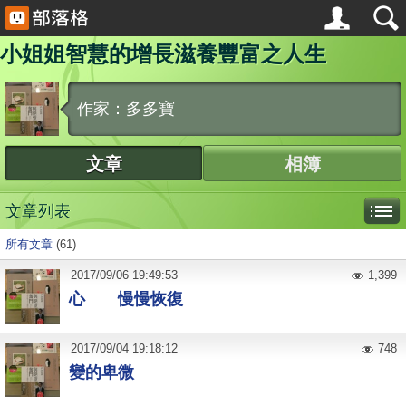
小姐姐智慧的增長滋養豐富之人生
作家：多多寶
文章
相簿
文章列表
所有文章
(61)
2017
/
09
/
06
19:49:53
1,399
心 慢慢恢復
2017
/
09
/
04
19:18:12
748
變的卑微