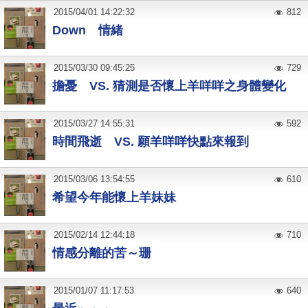
2015
/
04
/
01
14:22:32
812
Down 情緒
2015
/
03
/
30
09:45:25
729
擔憂 VS. 猜測是否懷上羊咩咩之身體變化
2015
/
03
/
27
14:55:31
592
時間飛逝 VS. 願羊咩咩快點來報到
2015
/
03
/
06
13:54:55
610
希望今年能懷上羊妹妹
2015
/
02
/
14
12:44:18
710
情感分離的苦～珊
2015
/
01
/
07
11:17:53
640