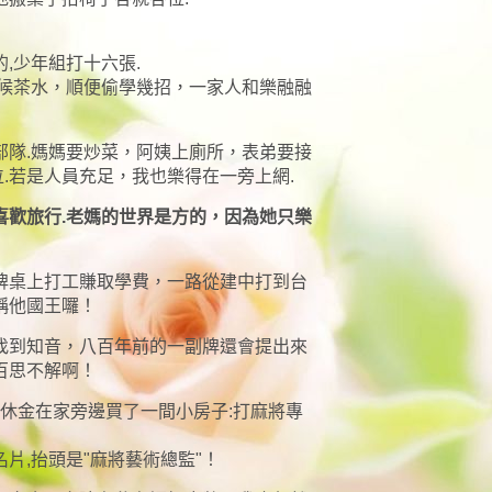
,少年組打十六張.
伺候茶水，順便偷學幾招，一家人和樂融融
部隊.媽媽要炒菜，阿姨上廁所，表弟要接
補就位.若是人員充足，我也樂得在一旁上網.
喜歡旅行.老媽的世界是方的，因為她只樂
牌桌上打工賺取學費，一路從建中打到台
稱他國王囉！
找到知音，八百年前的一副牌還會提出來
百思不解啊！
退休金在家旁邊買了一間小房子:打麻將專
片,抬頭是"麻將藝術總監"！