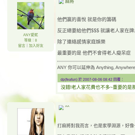
麻將
他們贏的喜悅 就是你的籌碼
反正總要給他們$$$ 就讓老人家在
ANY愛妮
等級：8
除了連絡感情家庭娛樂
留言
｜
加入好友
最重要的是 他們不會得老人癡呆症
ANY 你可以延伸為 Anything, Anywhere, An
dp(feafun) 於 2007-08-06 08:42 回覆：
沒錯!老人家花費也不多~重要的是
^^
打麻將對我而言，也是家學淵源，好像