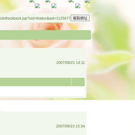
cle/trackback.jsp?uid=feafun&aid=1125677
2007/08/21 14:11
2007/08/10 15:34