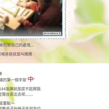
形容自己的處境....
是喊爸爸就是叫媽媽
牌
中
認識的第一個字是"
"
44張牌就是提不起興致.
出去呢........
是重點～
地搬桌子抬椅子各就各位.