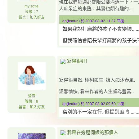
現在我們每週都會陪公婆消遣一下，一
my sofie
人痴呆症的來臨，其實也頗有趣的....
等級：7
留言
｜
加入好友
dp(feafun) 於 2007-08-02 11:37 回覆：
如果我說打麻將的孩子不會變壞......
但我確信會陪長輩打麻將的孩子決不是為了
寫得很好!
寫得很自然, 栩栩如生, 讓人如沐春風,
溫馨愉快, 看來作者的人生頗為豐富..
瑩雪
等級：8
dp(feafun) 於 2007-08-02 09:50 回覆：
留言
｜
加入好友
寫別的不一定在行, 但提到麻將.....
我是在旁邊伺候的那個人