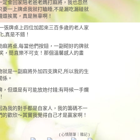
一定會回家陪老爸老媽打麻將，我也忽然
只要一上牌桌我就打瞌睡,不是漏吃漏碰就
錢還挨罵，真是無辜啊！
,一張牌桌上四位加起來三百多歲的老人家
化,真是不錯！
動麻將桌,每當他們按鈕，一副砌好的牌就
大笑，簡直樂不可支！那個溫馨感人的畫
物就是一副麻將外加四支牌尺,所以我的生
關係。
牌，但還是有可能放炮付錢;有時候一手爛
！
因為我的對手都是自家人，我的籌碼不一
們的歡欣～其實我覺得自己才是贏家啊！
(
心情隨筆
｜
雜記
)