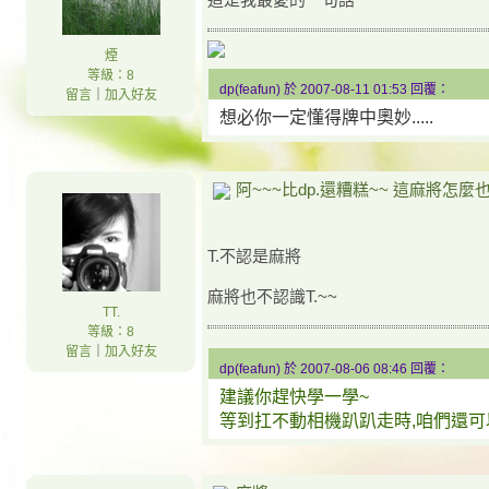
煙
等級：8
dp(feafun) 於 2007-08-11 01:53 回覆：
留言
｜
加入好友
想必你一定懂得牌中奧妙.....
阿~~~比dp.還糟糕~~ 這麻將怎麼
T.不認是麻將
麻將也不認識T.~~
TT.
等級：8
留言
｜
加入好友
dp(feafun) 於 2007-08-06 08:46 回覆：
建議你趕快學一學~
等到扛不動相機趴趴走時,咱們還可