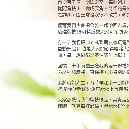
自從有了這一間娛樂室，每個週末
從配角扶正，變成要角。奇怪的是
是詐胡，國王常怪我很不敬業，輸
偶爾我們也會把公婆一起帶回去玩
切磋牌技,既可情感交流又可預防退
有一天我們把四老載到朋友家玩電
自動升起,四位老人家開心得咯咯
面，每一想到都忍不住嘴角上揚！
回憶二十年前國王送我的第一份禮
命歷程和麻將一直保持著很特別的
麻將就如人生，有時候起手一副好
牌,隨便吃吃碰碰還可能槓上自摸呢
大家都覺得我的牌技很差，其實是
樣嘛！就算
每打必輸，但能贏得他