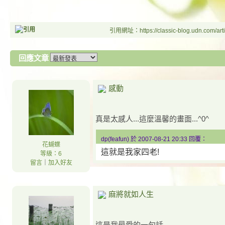
引用網址：https://classic-blog.udn.com/arti
回應文章
感動
真是太感人...這麼溫馨的畫面...^0^
dp(feafun) 於 2007-08-21 20:33 回覆：
花蝴蝶
這就是我家四老!
等級：6
留言
｜
加入好友
麻將就如人生
這是我最愛的一句話