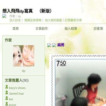
想入飛飛dp寫真
（
新版
）
作家：dp
加入好友
｜
推薦此部落格
｜
加入我的最愛
｜
訂閱最新文章
首頁
文章創作
個人相簿
訪客簿
作家
麻將
dp
文章推薦人
(90)
tracy's shoes
JamieChao
frei
kcysz