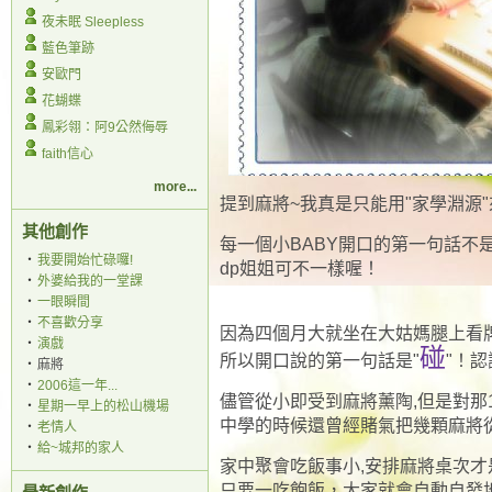
夜未眠 Sleepless
藍色筆跡
安歐門
花蝴蝶
鳳彩翎：阿9公然侮辱
faith信心
more...
提到麻將~我真是只能用"家學淵源"來
其他創作
每一個小BABY
開口的第一句話不
‧
我要開始忙碌囉!
dp姐姐可不一樣喔！
‧
外婆給我的一堂課
‧
一眼瞬間
‧
不喜歡分享
因為四個月大就坐在大姑媽腿上看
‧
演戲
碰
所以開口說的
第一句話是"
"！
‧
麻將
‧
2006這一年...
儘管從小即受到麻將薰陶,但是對那1
‧
星期一早上的松山機場
中學的時候還曾經賭氣把幾顆麻將從陽台丟
‧
老情人
‧
給~城邦的家人
家中聚會吃飯事小,安排麻將桌次才
只要一吃飽飯，大家就會自動自發