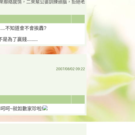
來聯絡感情，二來幫公婆訓練頭腦，拒絕老
....不知道會不會挨轟?
贏錢.........
2007/08/02 09:22
...呵呵~就如數家珍啦!