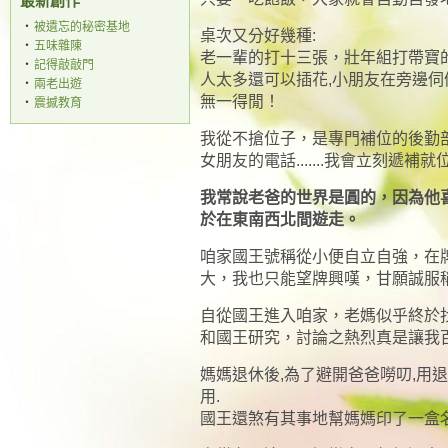
最新創作
‧
被遺忘的秘密基地
桌次又分好幾種:
‧
五味雜陳
老一輩的打十三張，壯年組打帶寶的
‧
記得敲敲門
人太多還可以插花,小朋友在旁邊
‧
兩老出遊
無一得閒！
‧
震撼教育
我從不搶位子，是專門補位的後勤
女朋友的電話.......我會立刻遞
我常說老爸的世界是圓的，因為他
於在東南西北間遊走。
咱家國王號稱從小便自立自強，在
大，我也只能望牌興嘆，甘願誠服
自從國王進入咱家，老媽似乎終於
和國王研究，討論之熱烈真是讓我
媽媽退休後,為了避開爸爸嘮叨,用
用.
國王還煞有其事地幫媽媽印了一盒名