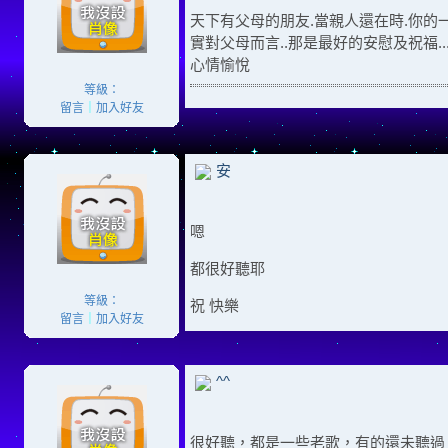
天下有父母的朋友.當親人還在時.你的
實對父母而言..那是最好的安慰及祝福..
心情愉悅
等級：
留言
｜
加入好友
安
嗯
都很好聽耶
等級：
祝 快樂
留言
｜
加入好友
^^
很好聽，都是一些老歌，有的還未聽過