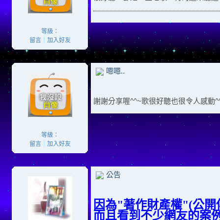
等級：
留言
｜
加入好友
嗯嗯..
謝謝分享喔^^~歌很好聽也很令人感動^
等級：
留言
｜
加入好友
公告
因為"著作財產權"(公開
而且看到不少網友的案例