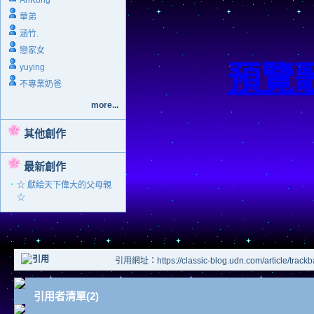
AnKong
華弟
涵竹.
戀家女
預覽
yuying
不專業奶爸
more...
其他創作
最新創作
‧
☆ 獻給天下偉大的父母親
☆
引用網址：https://classic-blog.udn.com/article/track
引用者清單(2)