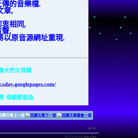
傳的音樂檔.
章,
衷相同,
聲,
將以原音源網址重現.
偉大的父母親
er.sday.googlepages.com/
親節 母親節歌曲
▲top
Powered by
udn.com