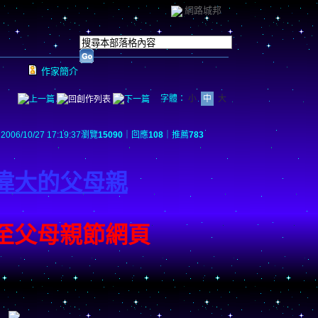
網路城邦
作家簡介
字體：
小
中
大
2006/10/27 17:19:37
瀏覽
15090
｜回應
108
｜推薦
783
偉大的父母親
至父母親節網頁