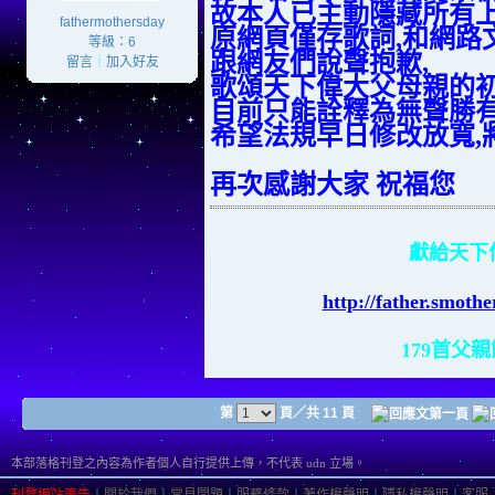
故本人已主動隱藏所有上
fathermothersday
原網頁僅存歌詞,和網路文
等級：6
跟網友們說聲抱歉,
留言
｜
加入好友
歌頌天下偉大父母親的初
目前只能詮釋為無聲勝有
希望法規早日修改放寬,
再次感謝大家 祝福您
獻給天下
http://father.smoth
179首父
第
頁／共 11 頁
本部落格刊登之內容為作者個人自行提供上傳，不代表 udn 立場。