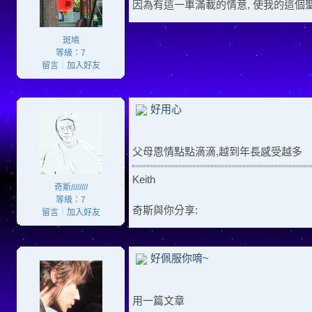
因為有這一車滿載的情意, 使我的這個
斑鳩
等級：7
留言
｜
加入好友
好用心
父母恩情點點滴滴,越到年長感受越多
Keith
奇斯////////
等級：7
奇斯與你分享:
留言
｜
加入好友
好佩服你唷~
用一篇文章