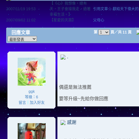
【《心》我想像，總有
2007/11/19 19:53
天，王子會接我走，過著
引用文章☆ 獻給天下偉大的
幸福生活。】
2007/09/02 11:02
【星愛的天窩】
父母心
回應文章
第
頁／共 11 頁
.
偶還是無法推薦
ggk
等級：6
要等升級~先給你做回應
留言
｜
加入好友
感謝