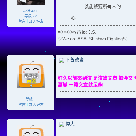
就能擄獲所有人的
JSHyeon
等級：8
心....
留言
｜
加入好友
♥ⓐⓢⓐ♥市長: J.S.H
♡We are ASA! Shinhwa Fighting!♡
不曾改變
好久以前來到這 是這篇文章 如今又
萬變 一篇文章就足夠
等級：
留言
｜
加入好友
偉大