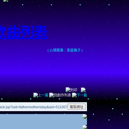
歌曲列表
(
心情隨筆
｜
家庭親子
)
back.jsp?uid=fathermothersday&aid=511007