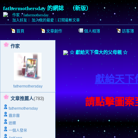
fathermothersday 的網誌
（
新版
）
作家：fathermothersday
加入好友
｜
加入我的最愛
｜
訂閱最新文章
首頁
文章創作
個人相簿
訪客簿
作家
☆ 獻給天下偉大的父母親 ☆
獻給天下
fathermothersday
文章推薦人
(783)
請點擊圖案
fathermothersday
霧非霧
迷蝶
一個人發呆