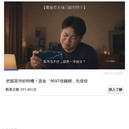
ads by popIn
把握當沖好時機！資金「9597借錢網」先借你
觀看次數 297,481次
深入了解