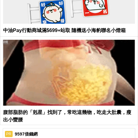
中油Pay行動商城滿$699+站取 隨機送小海豹聯名小燈箱
PR
腹部脂肪的「剋星」找到了，常吃這幾物，吃走大肚囊，瘦
出小蠻腰
9597借錢網
PR