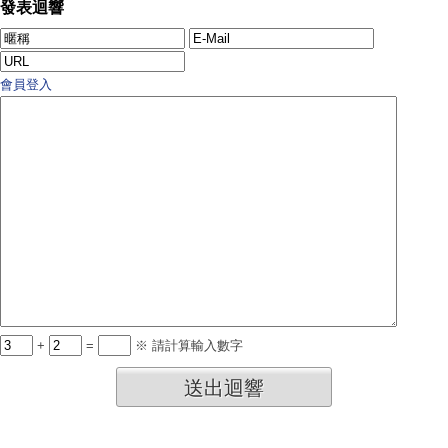
發表迴響
會員登入
+
=
※ 請計算輸入數字
送出迴響