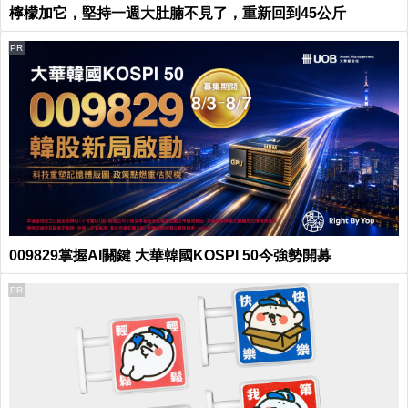
檸檬加它，堅持一週大肚腩不見了，重新回到45公斤
PR
009829掌握AI關鍵 大華韓國KOSPI 50今強勢開募
PR