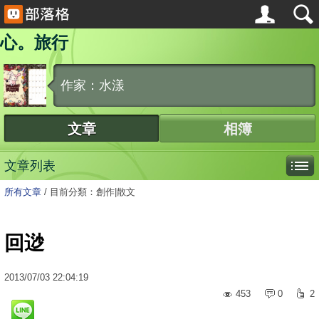
心。旅行
作家：水漾
文章
相簿
文章列表
所有文章
/
目前分類：創作|散文
回逤
2013
/
07
/
03
22:04:19
453
0
2