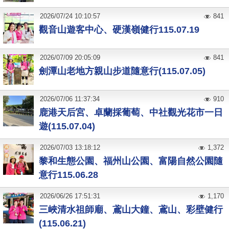
2026
/
07
/
24
10:10:57
841
觀音山遊客中心、硬漢嶺健行115.07.19
2026
/
07
/
09
20:05:09
841
劍潭山老地方親山步道隨意行(115.07.05)
2026
/
07
/
06
11:37:34
910
鹿港天后宮、卓蘭採葡萄、中社觀光花市一日
遊(115.07.04)
2026
/
07
/
03
13:18:12
1,372
黎和生態公園、福州山公園、富陽自然公園隨
意行115.06.28
2026
/
06
/
26
17:51:31
1,170
三峽清水祖師廟、鳶山大鐘、鳶山、彩壁健行
(115.06.21)