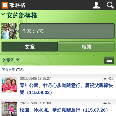
ㄚ安的部落格
作家：Y安
文章
相簿
文章列表
所有文章
(738)
2026
/
08
/
05
17:25:27
419
青年公園、牡丹心步道隨意行、慶祝父親節快
樂（115.08.02）
2026
/
07
/
30
14:15:09
673
松園、冷水坑、夢幻湖隨意行（115.07.26）