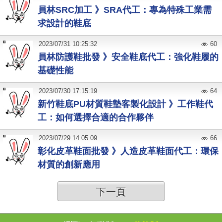
員林SRC加工 》SRA代工：專為特殊工業需
求設計的鞋底
2023
/
07
/
31
10:25:32
60
員林防護鞋批發 》安全鞋底代工：強化鞋履的
基礎性能
2023
/
07
/
30
17:15:19
64
新竹鞋底PU材質鞋墊客製化設計 》工作鞋代
工：如何選擇合適的合作夥伴
2023
/
07
/
29
14:05:09
66
彰化皮革鞋面批發 》人造皮革鞋面代工：環保
材質的創新應用
下一頁