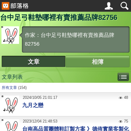
台中足弓鞋墊哪裡有賣推薦品牌82756
作家：台中足弓鞋墊哪裡有賣推薦品牌
82756
文章
相簿
文章列表
所有文章
(154)
2024
/
10
/
05
21:01:17
48
九月之戀
2023
/
12
/
04
21:48:53
75
台南高品質團體鞋訂製方案 》德侑實業客製化