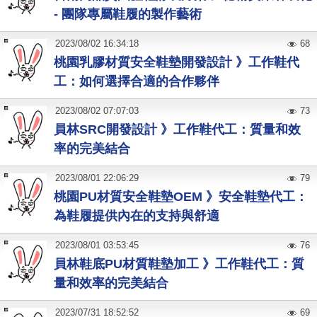
- 團隊專屬鞋履的製作藝術
2023
/
08
/
02
16:34:18
68
桃園乳膠材質安全鞋墊開發設計 》工作鞋代
工：如何選擇合適的合作夥伴
2023
/
08
/
02
07:07:03
73
員林SRC開發設計 》工作鞋代工：質量和效
率的完美結合
2023
/
08
/
01
22:06:29
79
桃園PU材質安全鞋墊OEM 》安全鞋墊代工：
為鞋履提供內在的支持與舒適
2023
/
08
/
01
03:53:45
76
員林鞋底PU材質鞋墊加工 》工作鞋代工：質
量和效率的完美結合
2023
/
07
/
31
18:52:52
69