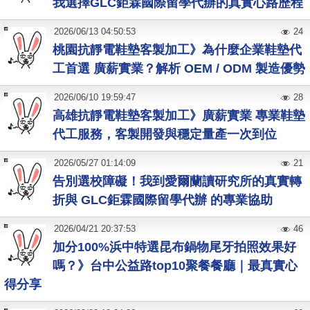
我選擇GLC鉅霖國際留學代辦的真實心路歷程
2026
/
06
/
13
04:50:53
24
桃園抗靜電鞋墊客製加工》為什麼企業鞋墊代
工首選 廣薪實業？解析 OEM / ODM 製造優勢
2026
/
06
/
10
19:59:47
28
高雄抗靜電鞋墊客製加工》廣薪實業 專業鞋墊
代工服務，客製開發與穩定量產一次到位
2026
/
05
/
27
01:14:09
21
告別選校障礙！我到愛爾蘭讀研究所的真實轉
折與 GLC鉅霖國際留學代辦 的專業協助
2026
/
04
/
21
20:37:53
46
加分100%浜中特選昆布鍋物尾牙拍照效果好
嗎？》台中公益路top10聚餐餐廳｜最真實心
得分享