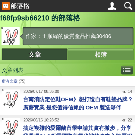
f68fp9sb66210 的部落格
作家：王順緯的優質產品推薦30486
文章
相簿
文章列表
所有文章
(75)
2026
/
07
/
17
08:36:00
14
台南消防定位鞋OEM》想打造自有鞋墊品牌？
廣薪實業 是您值得信賴的 OEM 製造夥伴
2026
/
06
/
16
10:28:52
22
搞定複雜的愛爾蘭留學申請其實有撇步，分享