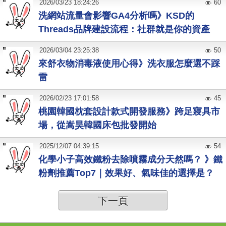
2026
/
03
/
23
18:24:26
60
洗網站流量會影響GA4分析嗎》KSD的
Threads品牌建設流程：社群就是你的資產
2026
/
03
/
04
23:25:38
50
來舒衣物消毒液使用心得》洗衣服怎麼選不踩
雷
2026
/
02
/
23
17:01:58
45
桃園韓國枕套設計款式開發服務》跨足寢具市
場，從嵩昊韓國床包批發開始
2025
/
12
/
07
04:39:15
54
化學小子高效鐵粉去除噴霧成分天然嗎？ 》鐵
粉劑推薦Top7｜效果好、氣味佳的選擇是？
下一頁