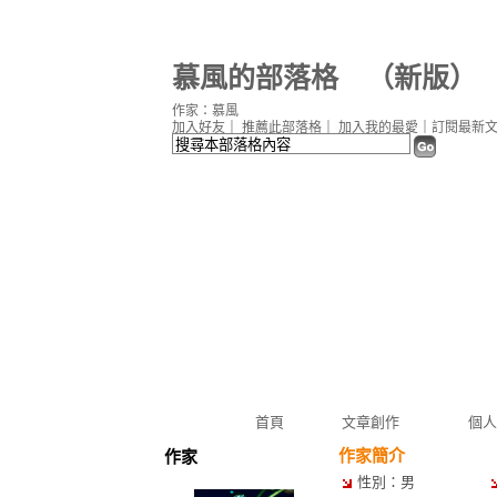
慕風的部落格
（
新版
）
作家：慕風
加入好友
｜
推薦此部落格
｜
加入我的最愛
｜
訂閱最新
首頁
文章創作
個人
作家簡介
作家
性別：男