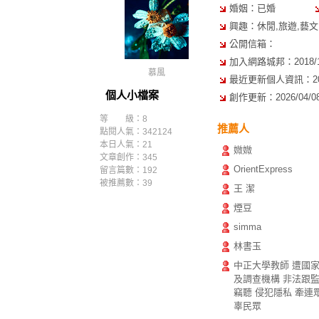
婚姻：已婚
興趣：休閒,旅遊,藝文,
公開信箱：
加入網路城邦：2018/10/
慕風
最近更新個人資訊：2018/
個人小檔案
創作更新：2026/04/08 
等 級：8
推薦人
點閱人氣：342124
本日人氣：21
媺媺
文章創作：345
OrientExpress
留言篇數：192
被推薦數：
39
王 潔
煙豆
simma
林書玉
中正大學教師 遭國
及調查機構 非法跟
竊聽 侵犯隱私 牽連
辜民眾