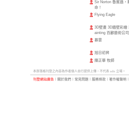
Sir Norton 魯賓遜，
命！
Flying Eagle
3D壁畫 3D牆壁彩繪 3
ainting 百酈藝術公司
慕雲
旭日初昇
陳正華 牧師
本部落格刊登之內容為作者個人自行提供上傳，不代表 udn 立場。
刊登網站廣告
︱
關於我們
︱
常見問題
︱
服務條款
︱
著作權聲明