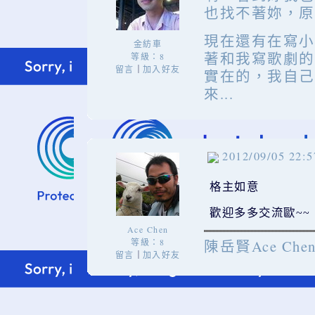
也找不著妳，原
現在還有在寫小
金紡車
著和我寫歌劇的
等級：8
留言
加入好友
｜
實在的，我自己
來...
2012/09/05 22:5
格主如意
歡迎多多交流歐~~
Ace Chen
陳岳賢Ace Che
等級：8
留言
加入好友
｜