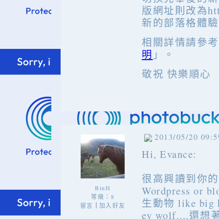
版網址則改為http:
新的部落格體驗
相關詳情請參考
明
」。
敬祝 快樂順心
2013/05/20 09:5
Hi, Evance:
很高興讀到你的
BinH
Wordpress 
等級：8
生動物 like big h
留言
加入好友
｜
ey wolf..