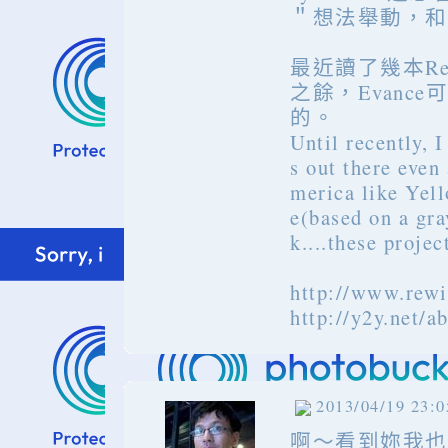
＂想法舉動，和
最近讀了幾本Re
之餘，Evan
的。
Until recently, I
s out there even
merica like Yell
e(based on a gra
k....these projec
http://www.rewi
http://y2y.net/a
2013/04/19 23:0
啊～看到妳我也