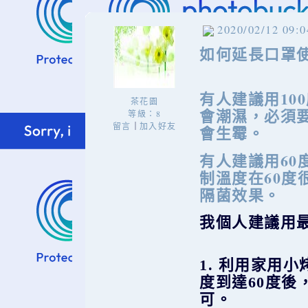
2020/02/12 09:0
如何延長口罩
有人建議用10
茶花園
會潮濕，必須
等級：8
留言
加入好友
｜
會生霉。
有人建議用6
制溫度在60
隔菌效果。
我個人建議用
1. 利用家用
度到達60度後
可。