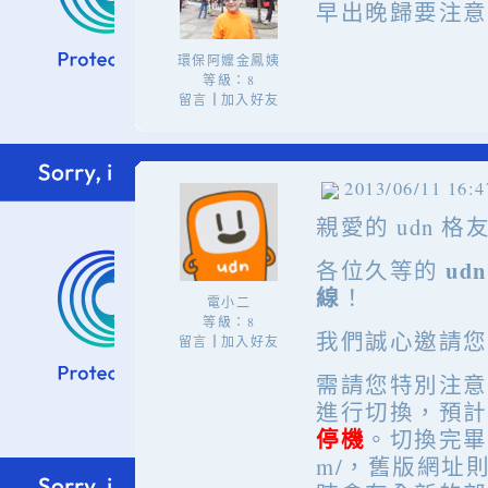
早出晚歸要注意
環保阿嬤金鳳姨
等級：8
留言
加入好友
｜
2013/06/11 16:4
親愛的 udn 
ud
各位久等的
線
！
電小二
等級：8
我們誠心邀請您
留言
加入好友
｜
需請您特別注意
進行切換，預
停機
。切換完畢後的
m/，舊版網址則改為ht