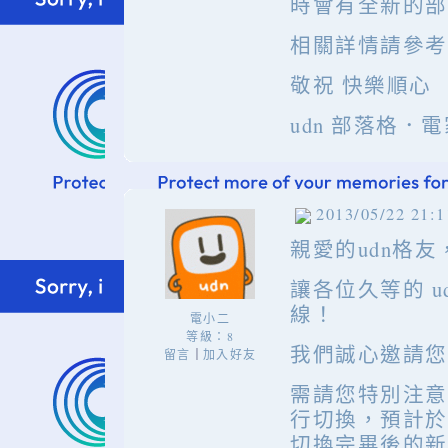
時會有全新的部
相關詳情請參考
敬祝 快樂順心
udn 部落格．
2013/05/22 21:1
親愛的udn格友
讓各位久等的 u
線！
電小二
等級：8
我們誠心邀請您
留言
加入好友
｜
需請您特別注意
行切換，預計於
切換完畢後的新版網址