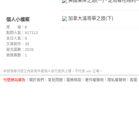
美國東岸之旅(一) - 走馬看花紐約
加拿大溫哥華之旅(下)
個人小檔案
等 級：8
點閱人氣：817313
本日人氣：8
文章創作：39
留言篇數：2028
被推薦數：
1
本部落格刊登之內容為作者個人自行提供上傳，不代表 udn 立場。
刊登網站廣告
︱
關於我們
︱
常見問題
︱
服務條款
︱
著作權聲明
︱
隱私權聲明
︱
客服