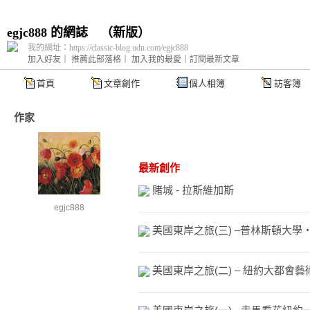
egjc888 的網誌
（
新版
）
我的網址：https://classic-blog.udn.com/egjc888
加入好友
｜
推薦此部落格
｜
加入我的最愛
｜
訂閱最新文章
首頁
文章創作
個人相簿
訪客簿
作家
最新創作
賭城 - 拉斯維加斯
egjc888
美國東岸之旅(三) –普林斯頓大學
美國東岸之旅(二) – 紐約大都會