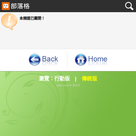
本頻道已關閉！
瀏覽：
行動版
|
傳統版
udn.com © 2012