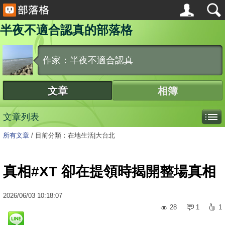
半夜不適合認真的部落格
作家：半夜不適合認真
文章
相簿
文章列表
所有文章
/
目前分類：在地生活|大台北
真相#XT 卻在提領時揭開整場真相
2026
/
06
/
03
10:18:07
28
1
1