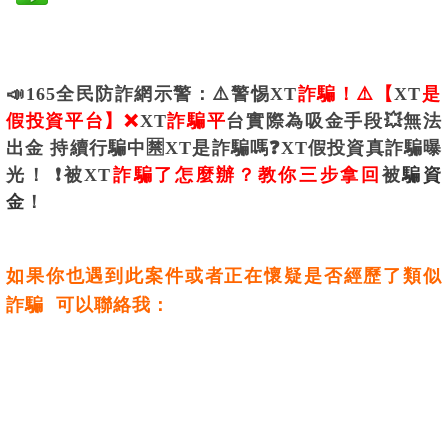
📣165全民防詐網示警：⚠️警惕
XT
詐騙！⚠️【
XT
是
假投資平台】❌
XT
詐騙平
台實際為吸金手段💥無法
出金 持續行騙中🈲
XT是詐騙嗎❓
XT假投資真詐騙
曝
光！ ❗被
XT
詐騙了怎麼辦？教你三步拿回
被
騙資
金
！
如果你也遇到此案件或者正在懷疑是否經歷了類似
詐騙 可以聯絡我：