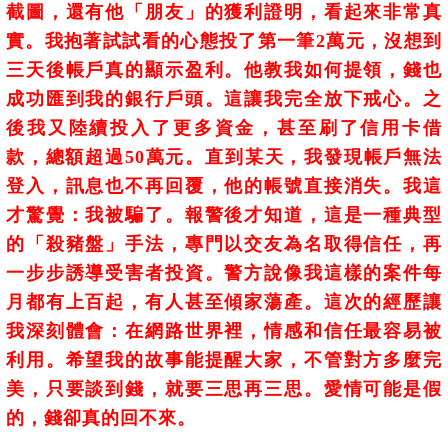
截圖，還有他「朋友」的獲利證明，看起來非常真
實。我抱著試試看的心態投了第一筆2萬元，沒想到
三天後帳戶真的顯示盈利。他教我如何提領，錢也
成功匯到我的銀行戶頭。這讓我完全放下戒心。
之
後我又陸續投入了更多資金，甚至刷了信用卡借
款，總額超過50萬元。直到某天，我發現帳戶無法
登入，訊息也不再回覆，他的帳號直接消失。我這
才驚覺：我被騙了。
報警後才知道，這是一種典型
的「殺豬盤」手法，專門以交友為名取得信任，再
一步步誘導受害者投資。警方說像我這樣的案件每
月都有上百起，有人甚至傾家蕩產。
這次的經歷讓
我深刻體會：在網路世界裡，情感和信任最容易被
利用。希望我的故事能提醒大家，不管對方多麼完
美，只要談到錢，就要三思再三思。愛情可能是假
的，錢卻真的回不來。