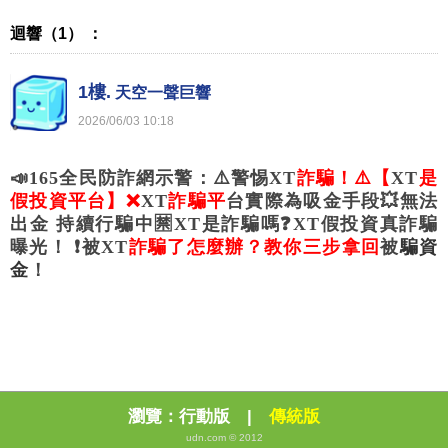
迴響（1） ：
1樓.
天空一聲巨響
2026
/
06
/
03
10
:
18
📣165全民防詐網示警：⚠️警惕
XT
詐騙！⚠️【
XT
是
假投資平台】❌
XT
詐騙平
台實際為吸金手段💥無法
出金 持續行騙中🈲
XT是詐騙嗎❓
XT假投資真詐騙
曝光！ ❗被
XT
詐騙了怎麼辦？教你三步拿回
被
騙資
金
！
瀏覽：
行動版
|
傳統版
udn.com © 2012