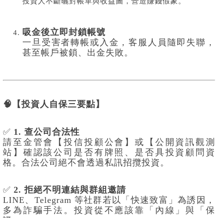
投資人不斷曬對帳單與收益圖，營造賺錢假象。
吸金後立即封鎖帳號
一旦受害者轉帳或入金，客服人員隨即失聯，
甚至帳戶被鎖、出金失敗。
🧠【投資人自保三要點】
✅
1. 查公司合法性
請至金管會【投信投顧公會】或【公開資訊觀測
站】確認該公司是否有牌照、是否具投資顧問資
格。合法公司絕不會透過私訊招攬投資。
✅
2. 拒絕不明連結與群組邀請
LINE、Telegram 等社群若以「快速致富」為誘因，
多為詐騙手法。投資從不應該靠「內線」與「保