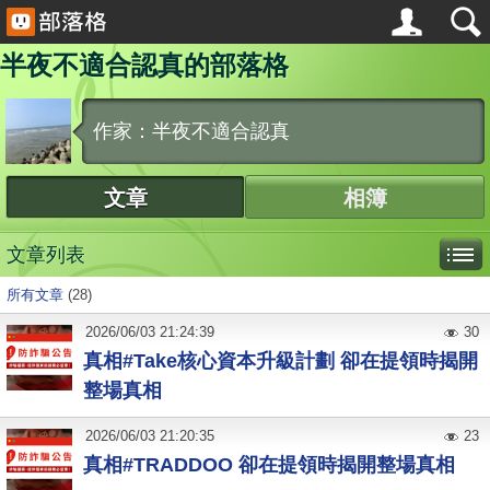
半夜不適合認真的部落格
作家：半夜不適合認真
文章
相簿
文章列表
所有文章
(28)
2026
/
06
/
03
21:24:39
30
真相#Take核心資本升級計劃 卻在提領時揭開
整場真相
2026
/
06
/
03
21:20:35
23
真相#TRADDOO 卻在提領時揭開整場真相