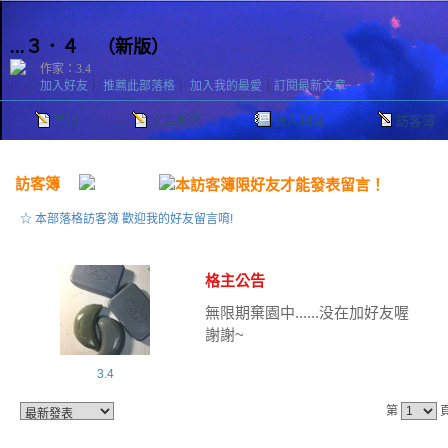
...３．４
（
新版
）
作家：3.4
加入好友
｜
推薦此部落格
｜
加入我的最愛
｜
訂閱最新文章
首頁
文章創作
個人相簿
訪客簿
訪客簿
☆ 本部落格訪客簿 歡迎我的好友留言唷!
格主公告
無限期棄園中......没在加好友喔
謝謝~
3.4
第