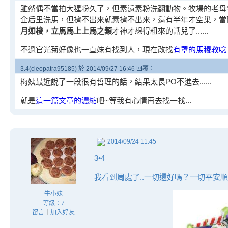
雖然偶不當拍大猩粉久了，但素還素粉洗翻動物。牧場的老母牛
企后里洗馬，但擠不出來就素擠不出來，還有半年才空巢，當
月如梭，立馬馬上上馬之類
才神才想得粗來的話兒了......
不過官光菊好像也一直妹有找到人，現在改找
有罩的馬稷教唸
3.4(cleopatra95185) 於 2014/09/27 16:46 回覆：
梅姨最近說了一段很有哲理的話，結果太長PO不進去......
就是
這一篇文章的濃縮
吧~等我有心情再去找一找...
2014/09/24 11:45
3•4
我看到周處了..一切還好嗎？一切平安
牛小妹
等級：7
留言
｜
加入好友