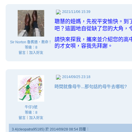
2021/11/06 15:39
聰慧的妞媽，先祝平安愉快。到
吧？這園地自從缺了您的大角，
請快來探我，攜來並介紹您的高
Sir Norton 魯賓遜，救命！
的才女唄，容我先拜謝。
等級：8
留言
｜
加入好友
2014/09/25 23:18
時間就像母牛...那句話的母牛去哪啦?
牛仔3號
等級：8
留言
｜
加入好友
3.4(cleopatra95185) 於 2014/09/28 08:54 回覆：