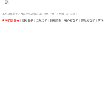
本部落格刊登之內容為作者個人自行提供上傳，不代表 udn 立場。
刊登網站廣告
︱
關於我們
︱
常見問題
︱
服務條款
︱
著作權聲明
︱
隱私權聲明
︱
客服