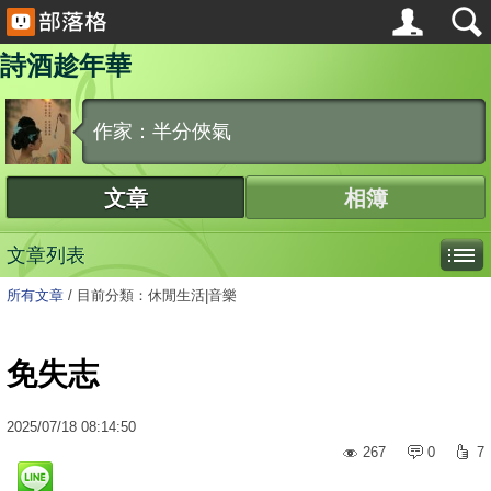
詩酒趁年華
作家：半分俠氣
文章
相簿
文章列表
所有文章
/
目前分類：休閒生活|音樂
免失志
2025
/
07
/
18
08:14:50
267
0
7