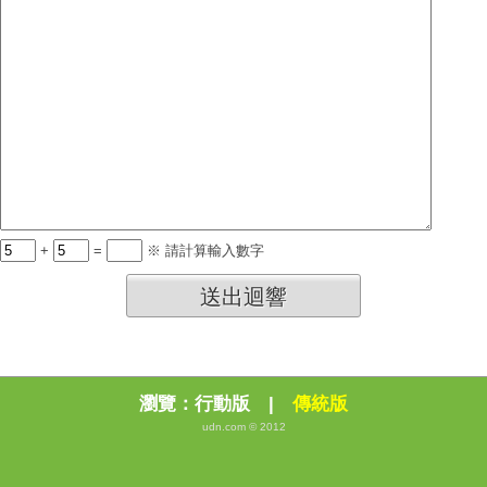
+
=
※ 請計算輸入數字
送出迴響
瀏覽：
行動版
|
傳統版
udn.com © 2012