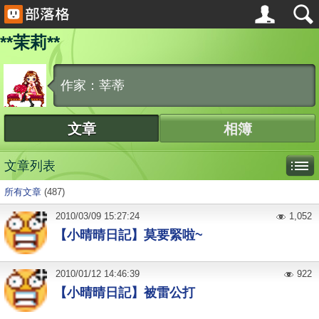
**茉莉**
作家：莘蒂
文章
相簿
文章列表
所有文章
(487)
2010
/
03
/
09
15:27:24
1,052
【小晴晴日記】莫要緊啦~
2010
/
01
/
12
14:46:39
922
【小晴晴日記】被雷公打