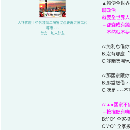
▲轉傳全世界99
聊政治
就要全世界人
人神佛魔上帝各種萬年禍害沒必要再丟臉萬代
→都變成有錢人
等級：8
→不然就不要聊
留言
｜
加入好友
A:免利息借你
B:沒有那麼「
C:詐騙集團\=.
A:那國家跟
B:那當然借，
C:嘿是~~~不
A:▲●國家不
→按揑聽有嘸?
B:\^O^ 全
C:\^O^ 全