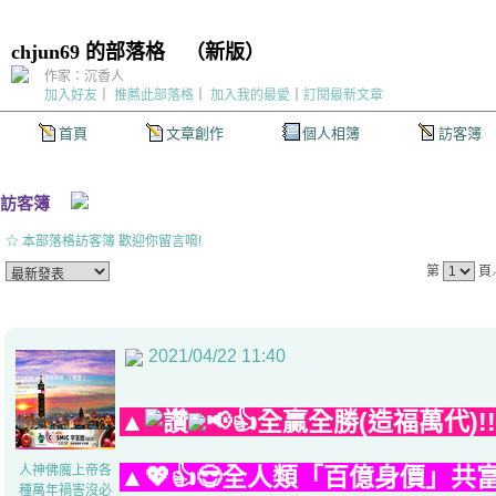
chjun69 的部落格
（
新版
）
作家：沉香人
加入好友
｜
推薦此部落格
｜
加入我的最愛
｜
訂閱最新文章
首頁
文章創作
個人相簿
訪客簿
訪客簿
☆ 本部落格訪客簿 歡迎你留言唷!
第
頁
2021/04/22 11:40
▲
📢👍全贏全勝(造福萬代)
人神佛魔上帝各
▲💖👍😎全人類「百億身價」共
種萬年禍害沒必