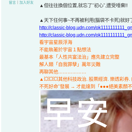
留言
｜
加入好友
▲但往往換個位置,就忘了"初心",遭受唾棄!!
▲天下任何事~不再被利用(腦袋不卡死)就好了
http://classic-blog.udn.com/ok1111111111
http://classic-blog.udn.com/ok1111111111
看宇宙星辰浮海
不能執著於宇宙１點想法
最基本「人性共富法治」應先建立完整
解人類「自我罪孽」萬年災難
再聊其他………………
▲💥💥💥其他科技政治. 股票經濟. 樂透彩
不死好命"發展 → 才能達到「●●●絕美素顏不造假」最高境界!!👍