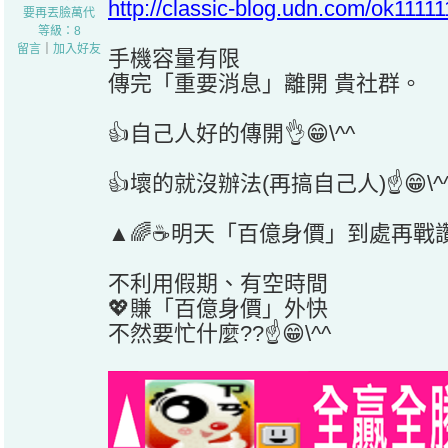
http://classic-blog.udn.com/ok111
要再丟臉萬代
等級：8
留言
｜
加入好友
手機容量有限
傳完「重要消息」離開 貴社群。
👍自己人好的傳開👌😁\^^
👍壞的就沒辦法(再搞自己人)☝️😁\^
▲🌈☕明天「百億身價」到處再戰讚!!
不利用假期、有空時間
💖賺「百億身價」外快
不然要忙什麼??☝️😁\^^