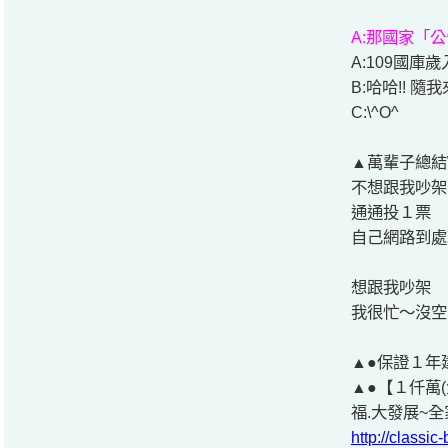
A:那國家「
A:109國庫
B:哈哈!! 隨我
C:\^O^
▲萬輩子總結\
不想跟我吵架
通通投１票
自己網路到處玩
想跟我吵架
我很忙～沒空回
▲●保證１年建
▲●【１仟萬
福.大發展~全
http://class