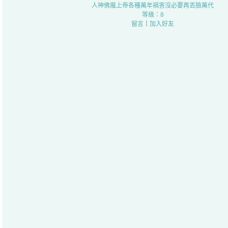
人神佛魔上帝各種萬年禍害沒必要再丟臉萬代
等級：8
留言
｜
加入好友