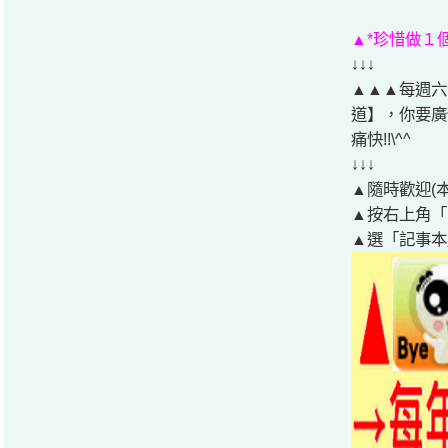
▲*珍惜做１個幸
↓↓↓
▲▲▲每週六
道】，你要廣
痛快!!\^^
↓↓↓
▲隨時歡迎(
▲按右上角「
▲選「記事本」