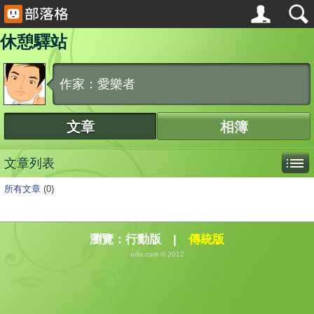
休憩驛站
作家：愛樂者
文章
相簿
文章列表
所有文章
(0)
瀏覽：
行動版
|
傳統版
udn.com © 2012