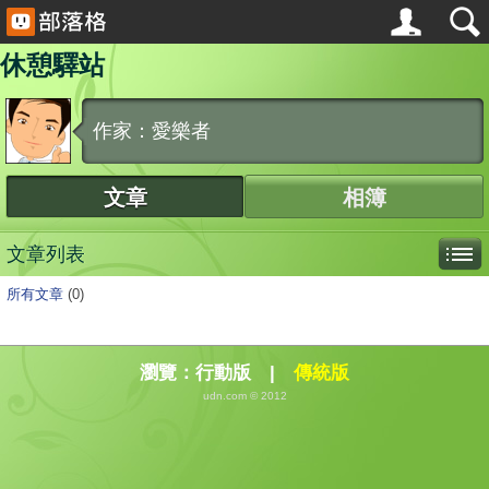
休憩驛站
作家：愛樂者
文章
相簿
文章列表
所有文章
(0)
瀏覽：
行動版
|
傳統版
udn.com © 2012