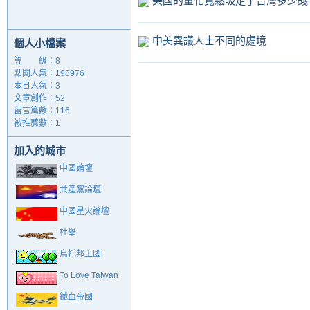
美國的量化寬鬆吸走了台灣多少錢
中美異議人士不同的處境
個人小檔案
等 級：8
點閱人氣：198976
本日人氣：3
文章創作：52
留言篇數：116
被推薦數：
1
加入的城市
中國論壇
共產黨論壇
中國星火論壇
杜舉
烏托邦王國
To Love Taiwan
鐵血帝國