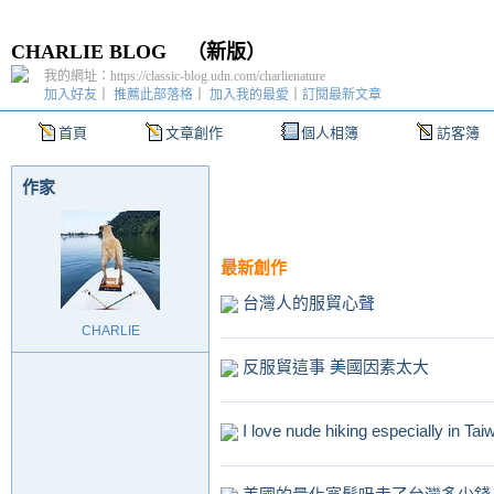
CHARLIE BLOG
（
新版
）
我的網址：https://classic-blog.udn.com/charlienature
加入好友
｜
推薦此部落格
｜
加入我的最愛
｜
訂閱最新文章
首頁
文章創作
個人相簿
訪客簿
作家
最新創作
台灣人的服貿心聲
CHARLIE
反服貿這事 美國因素太大
I love nude hiking especially in T