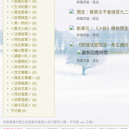
‧
＜臉書記事＞ (0)
時事評論
｜
政治
‧
＜生活記趣＞ (0)
預言：蔡英文不會接受九二
‧
＜書寫基隆＞ (0)
‧
＜故事錦盒＞ (0)
時事評論
｜
政治
‧
＜煮一杯詩＞ (0)
新單元：《卜卦》綠色預言
‧
＜散文小說＞ (0)
‧
＜法律故事＞ (0)
時事評論
｜
政治
‧
＜特別故事＞ (0)
《把減法變加法－朱立倫的
‧
＜佳言集錦＞ (0)
‧
＜輔大教學＞ (0)
2015/03/02 20
‧
＜讀書小札＞ (0)
時事評論
｜
政治
‧
＜大選側記＞ (0)
‧
＜政治參與＞ (0)
‧
＜佳文轉載＞ (0)
‧
＜陳長文專欄＞ (0)
‧
＜法律倫理＞ (0)
‧
＜其他文章＞ (1)
‧
＜特別蒐集＞ (0)
‧
＜詩歌蒐錦＞ (0)
‧
＜徵文訊息＞ (0)
‧
不分類 (0)
本部落格刊登之內容為作者個人自行提供上傳，不代表 udn 立場。