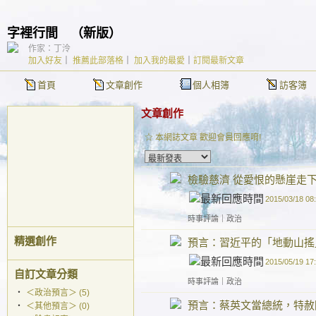
字裡行間
（
新版
）
作家：丁泠
加入好友
｜
推薦此部落格
｜
加入我的最愛
｜
訂閱最新文章
首頁
文章創作
個人相簿
訪客簿
文章創作
☆ 本網誌文章 歡迎會員回應唷!
檢驗慈濟 從愛恨的懸崖走
2015/03/18 08
時事評論
｜
政治
精選創作
預言：習近平的「地動山搖
2015/05/19 17
自訂文章分類
時事評論
｜
政治
‧
＜政治預言＞ (5)
預言：蔡英文當總統，特赦
‧
＜其他預言＞ (0)