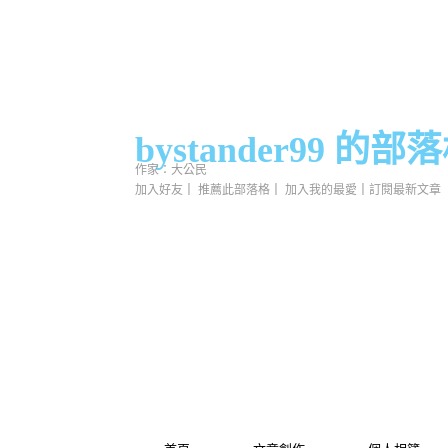
bystander99 的部
作家：大公民
加入好友
｜
推薦此部落格
｜
加入我的最愛
｜
訂閱最新文章