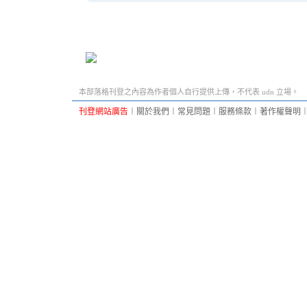
本部落格刊登之內容為作者個人自行提供上傳，不代表 udn 立場。
刊登網站廣告
︱
關於我們
︱
常見問題
︱
服務條款
︱
著作權聲明