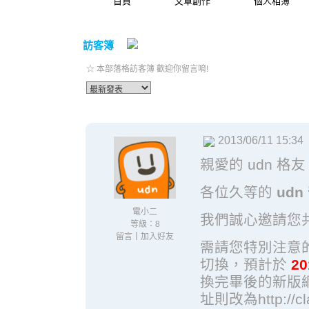
首頁
文章創作
個人相簿
訪客簿
☆ 本部落格訪客簿 歡迎你留言唷!
2013/06/11 15:34
親愛的 udn 格
各位久等的
ud
電小二
我們誠心邀請您共
等級：8
留言
｜
加入好友
需請您特別注意的
切換，預計於
20
換完畢後的新版網址將
址則改為http://c