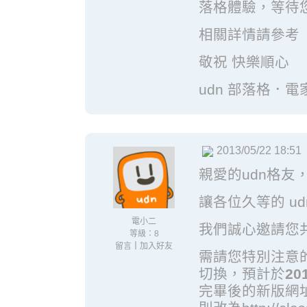
落格體驗，等待
相關詳情請參考
敬祝 快樂順心
udn 部落格．電
2013/05/22 18:51
親愛的udn格友
讓各位久等的 u
電小二
我們誠心邀請您
等級：8
留言
｜
加入好友
需請您特別注意的
切換，預計於
20
完畢後的新版網址將改