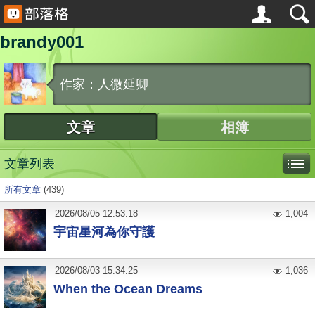
brandy001
作家：人微延卿
文章
相簿
文章列表
所有文章
(439)
2026
/
08
/
05
12:53:18
1,004
宇宙星河為你守護
2026
/
08
/
03
15:34:25
1,036
When the Ocean Dreams