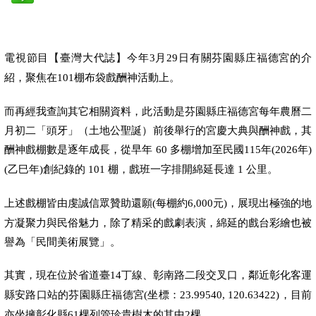
電視節目【臺灣大代誌】今年
月
日有關芬園縣庄福德宮的介
3
29
紹，聚焦在
棚布袋戲酬神活動上。
101
而再經我查詢其它相關資料，此活動是芬園縣庄福德宮每年農曆二
月初二「頭牙」（土地公聖誕）前後舉行的宮慶大典與酬神戲，其
酬神戲棚數是逐年成長，從早年
多棚增加至民國
年
年
60
115
(2026
)
乙巳年
創紀錄的
棚，戲班一字排開綿延長達
公里。
(
)
101
1
上述戲棚皆由虔誠信眾贊助還願
每棚約
元
，展現出極強的地
(
6,000
)
方凝聚力與民俗魅力，除了精采的戲劇表演，綿延的戲台彩繪也被
譽為「民間美術展覽」。
其實，現在位於省道臺
丁線、彰南路二段交叉口，鄰近彰化客運
14
縣安路口站的芬園縣庄福德宮
坐標：
，目前
(
23.99540, 120.63422)
亦坐擁彰化縣
棵列管珍貴樹木的其中
棵。
61
2