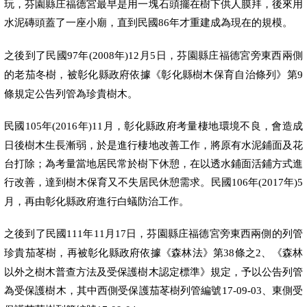
玩，芬園縣庄福德宮最早是用一塊石頭擺在樹下供人膜拜，後來用
水泥磚頭蓋了一座小廟，直到民國
年才重建成為現在的規模。
86
之後到了民國
年
年
月
日，芬園縣庄福德宮旁東西兩側
97
(2008
)12
5
的老茄冬樹，被彰化縣政府依據《彰化縣樹木保育自治條列》第
9
條規定公告列管為珍貴樹木。
民國
年
年
月，彰化縣政府考量棲地環境不良，會造成
105
(2016
)11
日後樹木生長漸弱，於是進行棲地改善工作，將原有水泥鋪面及花
台打除；為考量當地居民常於樹下休憩，在以透水鋪面活鋪方式進
行改善，達到樹木保育又不失居民休憩需求。民國
年
年
106
(2017
)5
月，再由彰化縣政府進行白蟻防治工作。
之後到了民國
年
月
日，芬園縣庄福德宮旁東西兩側的列管
111
11
17
珍貴茄苳樹，再被彰化縣政府依據《森林法》第
條之
、《森林
38
2
以外之樹木普查方法及受保護樹木認定標準》規定，予以公告列管
為受保護樹木，其中西側受保護茄苳樹列管編號
、東側受
17-09-03