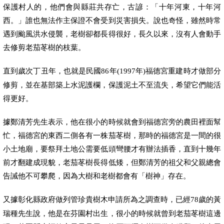
保護村人的，他們會與縣莊共存亡，古諺：「十年河東，十年河
西。」誰也無法作主保證不會受到災害損失。說也奇怪，雖然時常
遇到颱風洪水侵襲，老樹卻都長得很好，長久以來，沒有人會動手
去修剪老茄苳樹的枝葉。
直到歲次丁丑年，也就是民國
年
年
福德宮重建時才做部分
86
(1997
)
修剪，並在基部築上水泥護欄，保護泥土不至流失，希望它們能活
得更好。
據鄭清芳先生表示，他在很小的時候就會到福德宮旁的農田裡面幫
忙，福德宮的東西二側各有一株茄苳樹，那時的福德宮是一間的很
小土地廟，要祭拜土地公需要低頭彎腰才有辦法插香，直到十幾年
前才翻建成現貌，老茄苳樹長得低矮，但鄭清芳的祖父和父親總會
告誡他不可攀爬，因為大樹和老樹都會有「樹神」存在。
又據彰化縣政府做列管珍貴樹木申請所為之調查時，已經
歲的黃
78
瑞種先生說，他是在芬園村出生，很小的時候就曾到老茄苳樹這邊