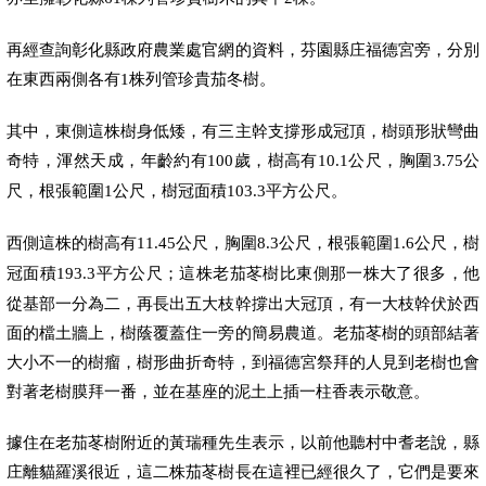
再經查詢彰化縣政府農業處官網的資料，芬園縣庄福德宮旁，分別
在東西兩側各有
株列管珍貴茄冬樹。
1
其中，東側這株樹身低矮，有三主幹支撐形成冠頂，樹頭形狀彎曲
奇特，渾然天成，年齡約有
歲，樹高有
公尺，胸圍
公
100
10.1
3.75
尺，根張範圍
公尺，樹冠面積
平方公尺。
1
103.3
西側這株的樹高有
公尺，胸圍
公尺，根張範圍
公尺，樹
11.45
8.3
1.6
冠面積
平方公尺；這株老茄苳樹比東側那一株大了很多，他
193.3
從基部一分為二，再長出五大枝幹撐出大冠頂，有一大枝幹伏於西
面的檔土牆上，樹蔭覆蓋住一旁的簡易農道。老茄苳樹的頭部結著
大小不一的樹瘤，樹形曲折奇特，到福德宮祭拜的人見到老樹也會
對著老樹膜拜一番，並在基座的泥土上插一柱香表示敬意。
據住在老茄苳樹附近的黃瑞種先生表示，以前他聽村中耆老說，縣
庄離貓羅溪很近，這二株茄苳樹長在這裡已經很久了，它們是要來