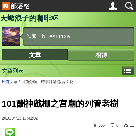
天蠍浪子的咖啡杯
作家：blues1112a
文章
相簿
文章列表
所有文章
/
目前分類：時事評論|教育文化
101酬神戲棚之宮廟的列管老樹
2026
/
04
/
23
17:41:02
365
0
12