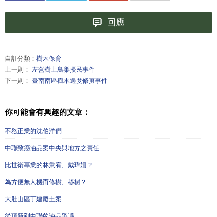
回應
自訂分類：
樹木保育
上一則：
左營樹上鳥巢擾民事件
下一則：
臺南南區樹木過度修剪事件
你可能會有興趣的文章：
不務正業的沈伯洋們
中聯致癌油品案中央與地方之責任
比世衛專業的林秉宥、戴瑋姍？
為方便無人機而修樹、移樹？
大肚山區丁建廢土案
從頂新到中聯的油品爭議