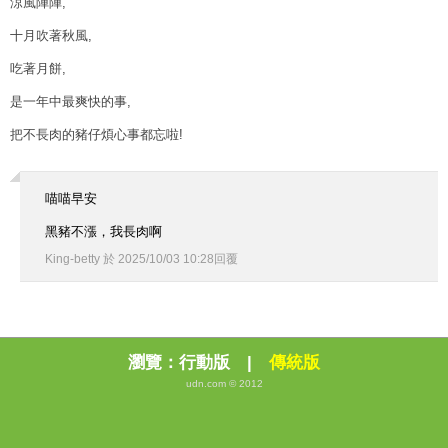
涼風陣陣,
十月吹著秋風,
吃著月餅,
是一年中最爽快的事,
把不長肉的豬仔煩心事都忘啦!
喵喵早安
黑豬不漲，我長肉啊
King-betty
於
2025
/
10
/
03
10
:
28
回覆
瀏覽：
行動版
|
傳統版
udn.com © 2012