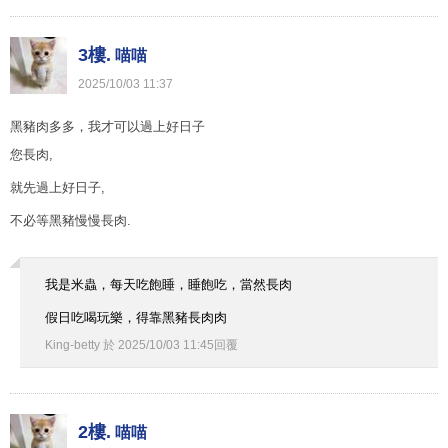
3樓.
喵喵
2025
/
10
/
03
11
:
37
黑豬肉多多，我才可以過上好日子
您長肉,
就先過上好日子,
不必等黑豬慢慢長肉.
我是米蟲，每天吃飽睡，睡飽吃，當然長肉
假日吃喝玩樂，得靠黑豬長肉肉
King-betty
於
2025
/
10
/
03
11
:
45
回覆
2樓.
喵喵