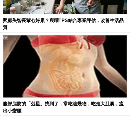
照顧失智長輩心好累？宸曜TPS結合專業評估，改善生活品
質
PR
腹部脂肪的「剋星」找到了，常吃這幾物，吃走大肚囊，瘦
出小蠻腰