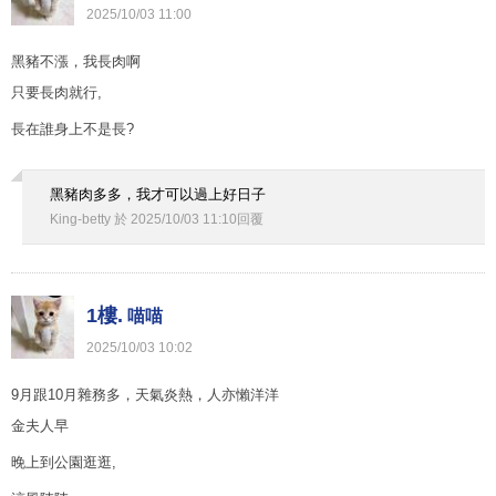
2025
/
10
/
03
11
:
00
黑豬不漲，我長肉啊
只要長肉就行,
長在誰身上不是長?
黑豬肉多多，我才可以過上好日子
King-betty
於
2025
/
10
/
03
11
:
10
回覆
1樓.
喵喵
2025
/
10
/
03
10
:
02
9月跟10月雜務多，天氣炎熱，人亦懶洋洋
金夫人早
晚上到公園逛逛,