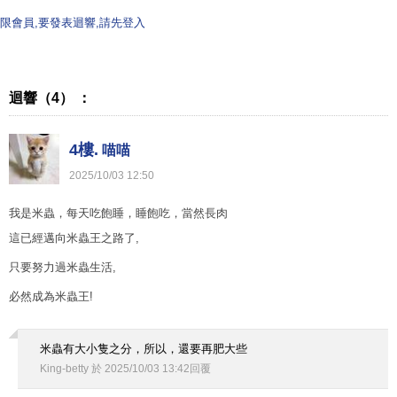
限會員,要發表迴響,請先登入
迴響（4） ：
4樓.
喵喵
2025
/
10
/
03
12
:
50
我是米蟲，每天吃飽睡，睡飽吃，當然長肉
這已經邁向米蟲王之路了,
只要努力過米蟲生活,
必然成為米蟲王!
米蟲有大小隻之分，所以，還要再肥大些
King-betty
於
2025
/
10
/
03
13
:
42
回覆