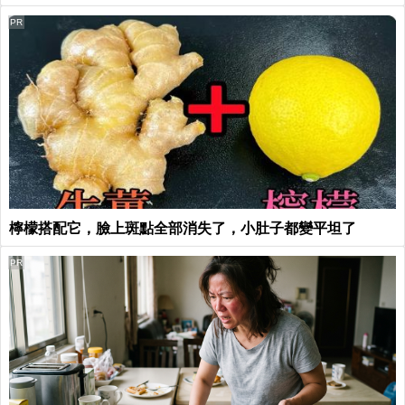
PR
檸檬搭配它，臉上斑點全部消失了，小肚子都變平坦了
PR