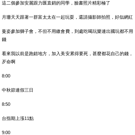
這二個參加安麗跟力匯直銷的同學，臉書照片精彩極了
月珊天天跟著一群富太太在一起玩耍，還請攝影師拍照，好似網紅
曼姿參加獅子會，不但不用繳會費，到處吃喝玩樂連出國玩都不用
錢
看來我以前是跑錯地方，加入美安累得要死，甚麼都花自己的錢，
歹命啊
8:00
中秋節連假三日
8:50
台指期上漲11點
9:00