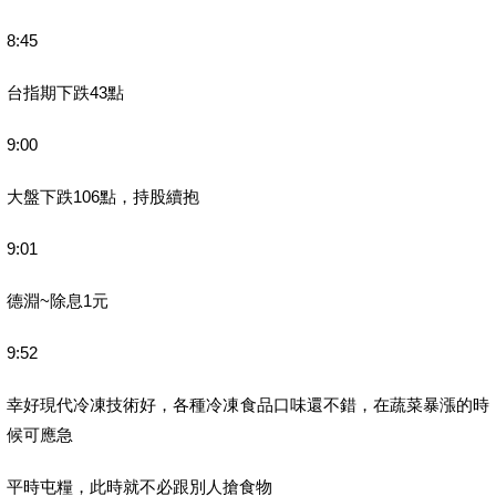
8:45
台指期下跌43點
9:00
大盤下跌106點，持股續抱
9:01
德淵~除息1元
9:52
幸好現代冷凍技術好，各種冷凍食品口味還不錯，在蔬菜暴漲的時
候可應急
平時屯糧，此時就不必跟別人搶食物