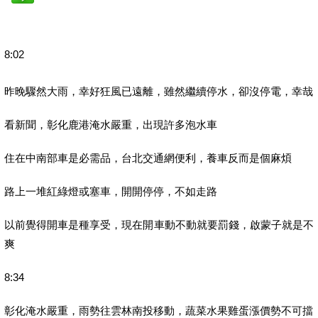
8:02
昨晚驟然大雨，幸好狂風已遠離，雖然繼續停水，卻沒停電，幸哉
看新聞，彰化鹿港淹水嚴重，出現許多泡水車
住在中南部車是必需品，台北交通網便利，養車反而是個麻煩
路上一堆紅綠燈或塞車，開開停停，不如走路
以前覺得開車是種享受，現在開車動不動就要罰錢，啟蒙子就是不
爽
8:34
彰化淹水嚴重，雨勢往雲林南投移動，蔬菜水果雞蛋漲價勢不可擋