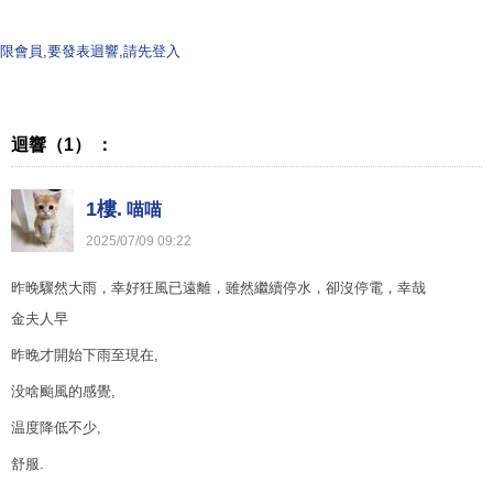
限會員,要發表迴響,請先登入
迴響（1） ：
1樓.
喵喵
2025
/
07
/
09
09
:
22
昨晚驟然大雨，幸好狂風已遠離，雖然繼續停水，卻沒停電，幸哉
金夫人早
昨晚才開始下雨至現在,
没啥颱風的感覺,
温度降低不少,
舒服.