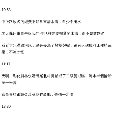
10:53
中正路改名的經費不如拿來清水溝，至少不淹水
老天爺用事實告訴我們:生活裡需要暢通的水溝，而不是改路名
看看大水溝跟河床，總是長滿了雜草與樹，還有人佔據河床種植蔬
果，不淹才怪
11:17
天啊，彰化員林永靖田尾北斗竟然成了二級警戒區，淹水半個輪胎
至一米高
這是養豬跟雞蛋蔬菜花卉產地，物價一定漲
13:30