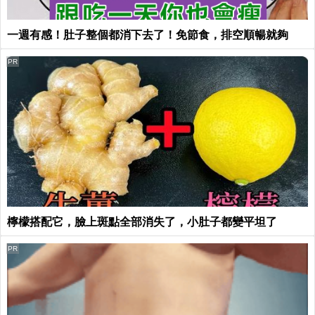
一週有感！肚子整個都消下去了！免節食，排空順暢就夠
PR
檸檬搭配它，臉上斑點全部消失了，小肚子都變平坦了
PR