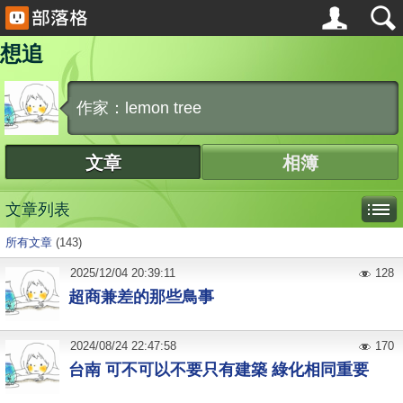
想追
作家：lemon tree
文章
相簿
文章列表
所有文章
(143)
2025
/
12
/
04
20:39:11
128
超商兼差的那些鳥事
2024
/
08
/
24
22:47:58
170
台南 可不可以不要只有建築 綠化相同重要