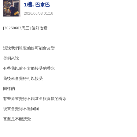
1樓.
巴拿巴
2026
/
06
/
03
01
:
16
[20260603
周三
]
偏好改變
!
話說我們嗅覺偏好可能會改變
舉例來說
有些我以前不太能接受的香水
我後來會覺得可以接受
同樣的
有些原來覺得不錯甚至很喜歡的香水
後來會覺得不過爾爾
甚至是不能接受