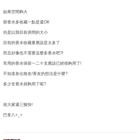
如果空間夠大
那香水多收藏一點是還OK
但是以我目前房間的大小
目前的香水收藏量應該是太多了
而且好像也不需要這麼多香水吧?!
常用的香水保留一二十支應該已經很夠用了!
不知道各位格友/香友的想法是什麼?
多少支香水就夠用了呢?
祝大家週三愉快!
巴拿八+_+