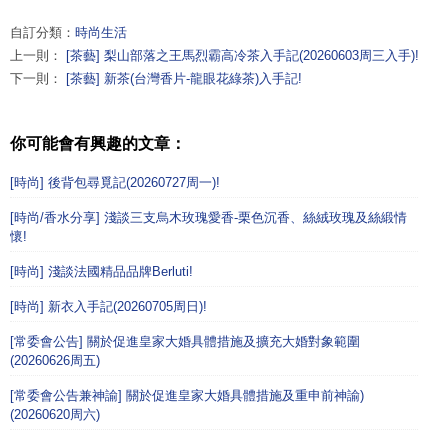
自訂分類：
時尚生活
上一則：
[茶藝] 梨山部落之王馬烈霸高冷茶入手記(20260603周三入手)!
下一則：
[茶藝] 新茶(台灣香片-龍眼花綠茶)入手記!
你可能會有興趣的文章：
[時尚] 後背包尋覓記(20260727周一)!
[時尚/香水分享] 淺談三支烏木玫瑰愛香-栗色沉香、絲絨玫瑰及絲緞情
懷!
[時尚] 淺談法國精品品牌Berluti!
[時尚] 新衣入手記(20260705周日)!
[常委會公告] 關於促進皇家大婚具體措施及擴充大婚對象範圍
(20260626周五)
[常委會公告兼神諭] 關於促進皇家大婚具體措施及重申前神諭)
(20260620周六)