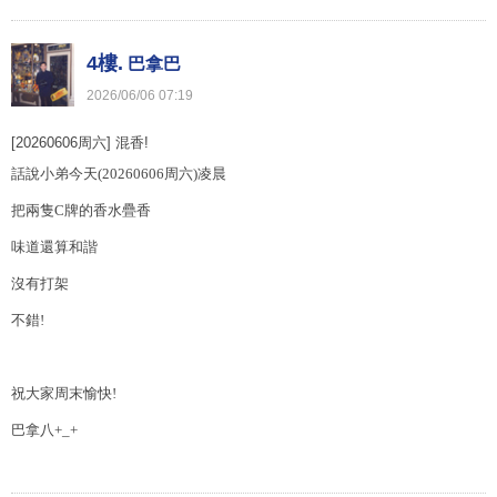
4樓.
巴拿巴
2026
/
06
/
06
07
:
19
[20260606周六] 混香!
話說小弟今天
(20260606
周六
)
凌晨
把兩隻C
牌的香水疊香
味道還算和諧
沒有打架
不錯!
祝大家周末愉快!
巴拿八+_+