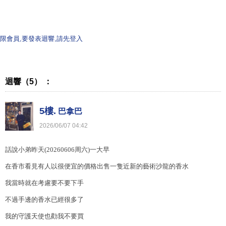
限會員,要發表迴響,請先登入
迴響（5） ：
5樓.
巴拿巴
2026
/
06
/
07
04
:
42
話說小弟昨天
(20260606
周六
)
一大早
在香市看見有人以很便宜的價格出售一隻近新的藝術沙龍的香水
我當時就在考慮要不要下手
不過手邊的香水已經很多了
我的守護天使也勸我不要買