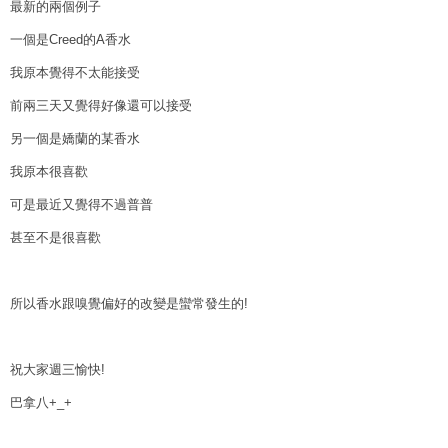
最新的兩個例子
一個是Creed的A香水
我原本覺得不太能接受
前兩三天又覺得好像還可以接受
另一個是嬌蘭的某香水
我原本很喜歡
可是最近又覺得不過普普
甚至不是很喜歡
所以香水跟嗅覺偏好的改變是蠻常發生的!
祝大家週三愉快!
巴拿八+_+