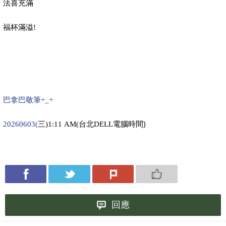
法喜充滿
福杯滿溢!
巴拿巴敬筆+_+
電腦時間)
20260603(
三)1:11 AM
(
台北DELL
回應