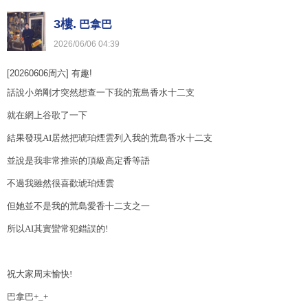
3樓.
巴拿巴
2026
/
06
/
06
04
:
39
[20260606周六] 有趣!
話說小弟剛才突然想查一下我的荒島香水十二支
就在網上谷歌了一下
結果發現AI
居然把琥珀煙雲列入我的荒島香水十二支
並說是我非常推崇的頂級高定香等語
不過我雖然很喜歡琥珀煙雲
但她並不是我的荒島愛香十二支之一
所以
AI
其實蠻常犯錯誤的
!
祝大家周末愉快!
巴拿巴+_+