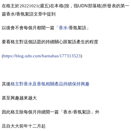
週五)在本格(按，指UDN部落格)所發表的第一
在格主於20221021(
篇香水/香氛絮語文章中提到
香氛絮語」
以後會不會每個月都開一篇
「香水/
要看格主對這個話題的持續關心跟絮語產生的程度
(
https://blog.udn.com/barnabas/177313523
)
其後
格主對香水及香氛相關產品持續保持興趣
甚至興趣越來越大
香氛絮語」外
因此格主除每個月持續開一篇「香水/
且自大大前年十二月起