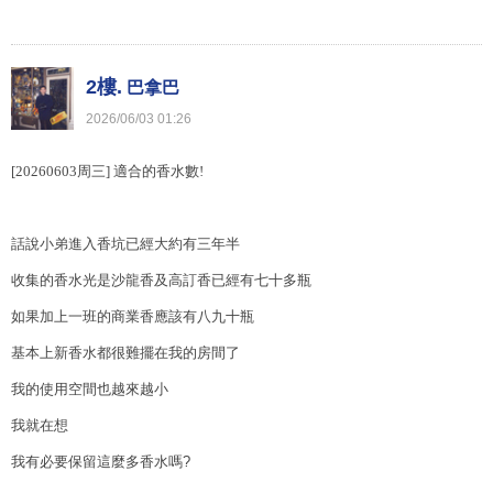
2樓.
巴拿巴
2026
/
06
/
03
01
:
26
[20260603
周三
]
適合的香水數
!
話說小弟進入香坑已經大約有三年半
收集的香水光是沙龍香及高訂香已經有七十多瓶
如果加上一班的商業香應該有八九十瓶
基本上新香水都很難擺在我的房間了
我的使用空間也越來越小
我就在想
我有必要保留這麼多香水嗎?