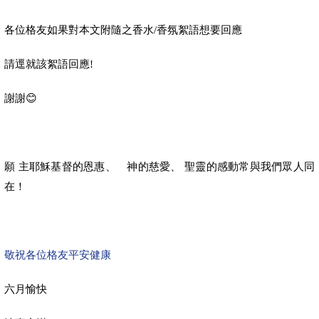
香氛絮語想要回應
各位格友如果對本文附隨之香水/
請逕就該絮語回應!
😊
謝謝
願 主耶穌基督的恩惠、 神的慈愛、 聖靈的感動常與我們眾人同
在！
敬祝各位格友平安健康
六月愉快