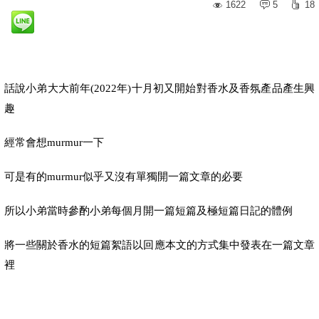
1622
5
18
話說小弟大大前年
(2022
年
)
十月初又開始對香水及香氛產品產生興
趣
一下
經常會想murmur
似乎又沒有單獨開一篇文章的必要
可是有的murmur
所以小弟當時參酌小弟每個月開一篇短篇及極短篇日記的體例
將一些關於香水的短篇絮語以回應本文的方式集中發表在一篇文章
裡