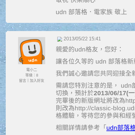
udn 部落格．電家族 敬上
2013/05/22 15:41
親愛的udn格友，您好：
讓各位久等的 udn 部落格
電小二
我們誠心邀請您共同迎接全新
等級：8
留言
｜
加入好友
需請您特別注意的是， ud
切換，預計於
2013/06/17(
完畢後的新版網址將改為http://
則改為http://classic-bl
格體驗，等待您的參與和經
相關詳情請參考「
udn部