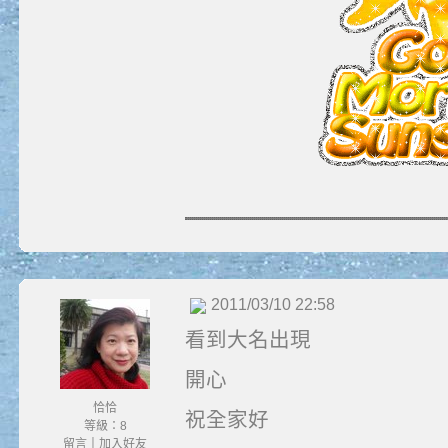
2011/03/10 22:58
看到大名出現
開心
恰恰
祝全家好
等級：8
留言
｜
加入好友