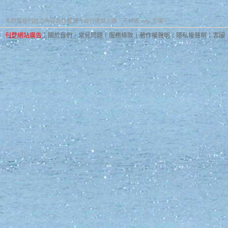
本部落格刊登之內容為作者個人自行提供上傳，不代表 udn 立場。
刊登網站廣告
︱
關於我們
︱
常見問題
︱
服務條款
︱
著作權聲明
︱
隱私權聲明
︱
客服