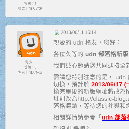
等級：7
留言
｜
加入好友
2013/06/11 15:14
親愛的 udn 格友，您好：
各位久等的
udn 部落格新版
電小二
我們誠心邀請您共同迎接全新面
等級：8
留言
｜
加入好友
需請您特別注意的是， ud
切換，預計於
2013/06/17 
換完畢後的新版網址將改為http:/
址則改為http://classic-b
落格體驗，等待您的參與和
相關詳情請參考「
udn 部
敬祝 快樂順心