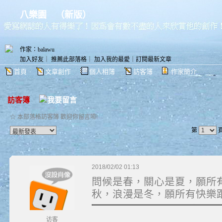
八樂園
（
新版
）
作家：balawu
加入好友
｜
推薦此部落格
｜
加入我的最愛
｜
訂閱最新文章
首頁
文章創作
個人相簿
訪客簿
作家簡介
訪客簿
☆ 本部落格訪客簿 歡迎你留言唷!
第
2018/02/02 01:13
問候是春，關心是夏，願所
秋，浪漫是冬，願所有快樂
访客