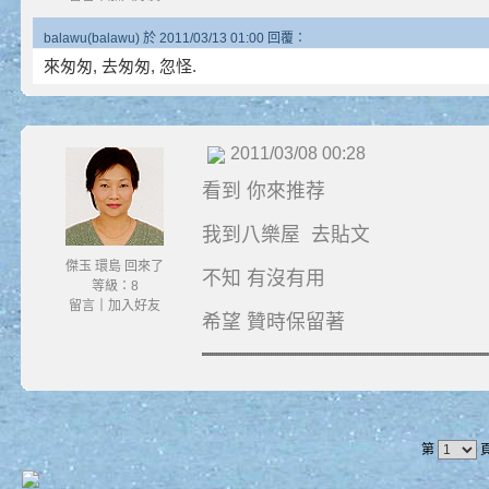
balawu(balawu) 於 2011/03/13 01:00 回覆：
來匆匆, 去匆匆, 忽怪.
2011/03/08 00:28
看到 你來推荐
我到八樂屋 去貼文
傑玉 環島 回來了
不知 有沒有用
等級：8
留言
｜
加入好友
希望 贊時保留著
第