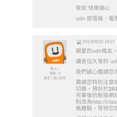
敬祝 快樂順心
udn 部落格．電
2013/05/22 19:27
親愛的udn格友
讓各位久等的 u
電小二
我們誠心邀請您
等級：8
留言
｜
加入好友
需請您特別注意的
切換，預計於
20
完畢後的新版網址將改
則改為http://cl
格體驗，等待您