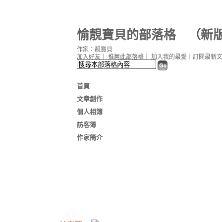
愉靚寶貝的部落格
（
新
作家：靚寶貝
加入好友
｜
推薦此部落格
｜
加入我的最愛
｜
訂閱最新
首頁
文章創作
個人相簿
訪客簿
作家簡介