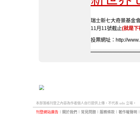
瑞士新七大奇景基金會
11月11號截止
(就是下
投票網址：http://www.n
二手家具
搬家公司
系統廚具
植牙
太陽能熱水器
熱水器
植牙台北
系統廚櫃
本部落格刊登之內容為作者個人自行提供上傳，不代表 udn 立場。
刊登網站廣告
︱
關於我們
︱
常見問題
︱
服務條款
︱
著作權聲明