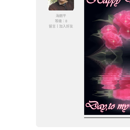
海朗平
等級：8
留言
｜
加入好友