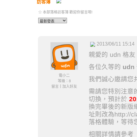
訪客簿
☆ 本部落格訪客簿 歡迎你留言唷!
2013/06/11 15:14
親愛的 udn 格
各位久等的
ud
電小二
我們誠心邀請您共
等級：8
留言
｜
加入好友
需請您特別注意的
切換，預計於
20
換完畢後的新版網址將
址則改為http://c
落格體驗，等待
相關詳情請參考