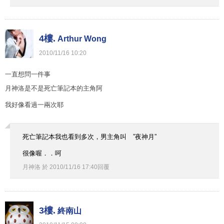
4樓.
Arthur Wong
2010
/
11
/
16
10
:
20
一直想問一件事
月神洛是不是死亡筆記本的主角阿
我好像看過一兩次耶
死亡筆記本我也看到多次，男主角叫 ”夜神月”
很像喔．．呵
月神洛
於
2010
/
11
/
16
17
:
40
回覆
3樓.
終南山