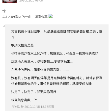
2010
/
11
/
15
08
:
08
憶
みちづれ動人的一曲、謝謝分享!
其實我聽不懂日語歌，只是感覺這首鄧麗君唱的聲音很柔美，悅
耳．．
歌詞大概意思是．．
你指著漂浮在水上的浮萍，感慨地說，和命運一樣無根的漂浮
沈默地含著淚水，凝視著我….要等它結果…
在寒冷的夜晚，偶爾也來把酒言歡。……
沒有根，沒有明天的浮萍是月光和水滴滯留的地方。就連在夢裏
也好想緊握你的手，哪怕只是輕輕的觸碰，就能安然入睡
決定了，決定了，我要與你同行
很高興您喜歡，^^
月神洛
於
2010
/
11
/
15
18
:
37
回覆