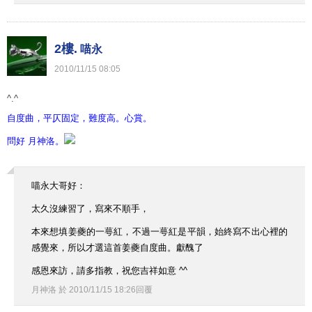
2樓.
喵永
2010
/
11
/
15
08
:
05
^.^
自度曲，平仄固定，難度高。心賞。
問好 月神洛。
喵永大哥好：
太久沒練習了，寫來不順手，
本來想填姜夔的一萼紅，不過一萼紅是平韻，始終寫不出心裡的
感覺來，所以才選這首姜夔自度曲。獻醜了
感恩來訪，請多指教，祝您吉祥如意 ^^
月神洛
於
2010
/
11
/
15
18
:
26
回覆