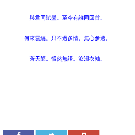
與君同賦墨。至今有誰同回首。
何來雲繡。只不過多情。無心參透。
蒼天陋。悵然無語。淚濕衣袖。