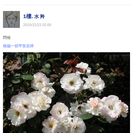
1樓.
水 羚
2010
/
11
/
15
02
:
00
問候
祝福一切平安吉祥