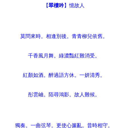
【
翠樓吟
】憶故人
莫問來時。相逢別後。青青柳兒依舊。
千香風月舞。綠濃豔紅難消受。
紅顏如酒。醉過語方休。一妍清秀。
彤雲岫。陌尋鴻影。故人難候。
獨奏。一曲弦琴。更使心簾亂。昔時相守。