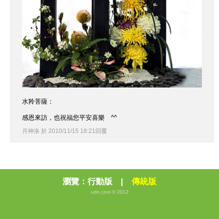
水羚菩薩：
感恩來訪，也祝福您平安喜樂 ^^
月神洛
於
2010
/
11
/
15
18
:
21
回覆
瀏覽：
行動版
|
傳統版
udn.com © 2012