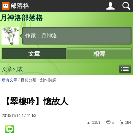
月神洛部落格
作家：月神洛
文章
相簿
文章列表
所有文章
/
目前分類：創作|詩詞
【翠樓吟】憶故人
2010
/
11
/
14
17:11:53
1151
5
194