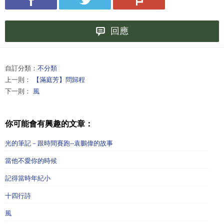
回應
自訂分類：
不分類
上一則：
【滿庭芳】問歸程
下一則：
風
你可能會有興趣的文章：
光的筆記－跟時間賽跑--袁鵬偉的故事
當他不愛你的時候
記得當時年紀小
十四行詩
風