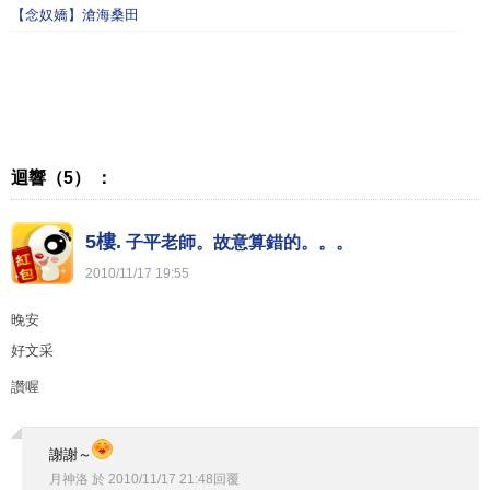
【念奴嬌】滄海桑田
迴響（5） ：
5樓.
子平老師。故意算錯的。。。
2010
/
11
/
17
19
:
55
晚安
好文采
讚喔
謝謝～
月神洛
於
2010
/
11
/
17
21
:
48
回覆