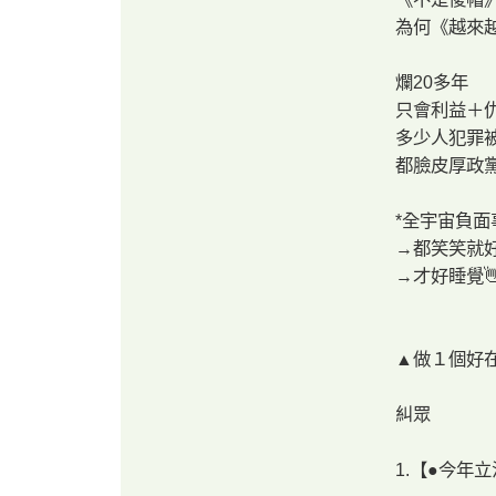
為何《越來越
爛20多年
只會利益＋
多少人犯罪
都臉皮厚政
*全宇宙負面
→都笑笑就
→才好睡覺👋
▲做１個好
糾眾
1.【●今年立