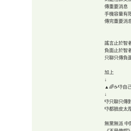
傳重要消息
手機容量有
傳完重要消息
謠言止於智
負面止於智
只聊只傳負
加上
↓
▲🌈☕👎自
↓
👎只聊只傳
👎都臉皮太
無黨無派 中
《不是傻帽