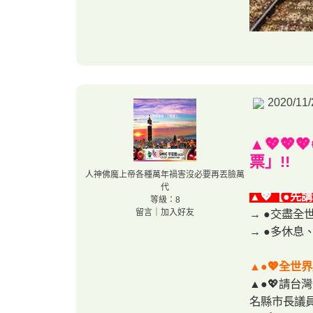
2020/11/
▲💖💖
票」!!
人神佛魔上帝各種萬年禍害沒必要再丟臉萬
代
▲💖【●先講
等級：8
留言
｜
加入好友
→ ●交盡全
→ ●多休息、多好休
▲●💖全世界
▲●💖請台灣
名縣市長議員