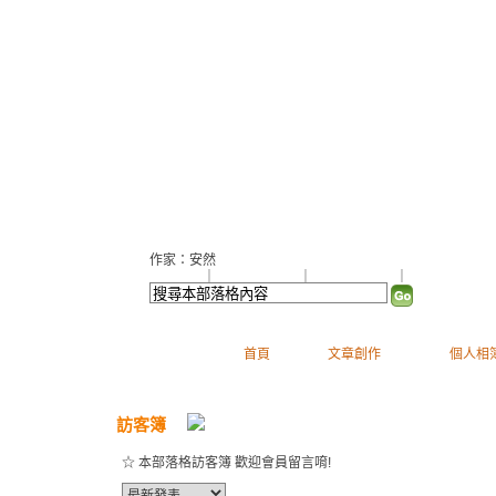
曼哈頓隨筆
（
新版
）
作家：安然
加入好友
｜
推薦此部落格
｜
加入我的最愛
｜
訂閱最新文章
首頁
文章創作
個人相
訪客簿
☆ 本部落格訪客簿 歡迎會員留言唷!