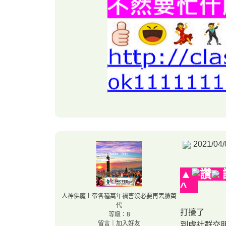
2021/04/
▲
^
人神佛魔上帝各種萬年禍害沒必要再丟臉萬
代
打擾了
等級：8
留言
｜
加入好友
到處社群交