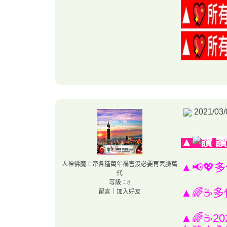
2021/03/
▲
讚
人神佛魔上帝各種萬年禍害沒必要再丟臉萬
▲📢💖
代
等級：8
▲🌈☕多
留言
｜
加入好友
▲🌈☕