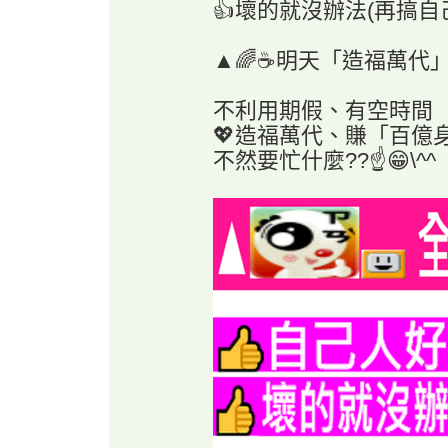
👍壞的就沒辦法(再搞自己人
▲🌈☕明天「造福萬代」
不利用期假、有空時
💖造福萬代、賺「百
不然要忙什麼??☝️😁\^^