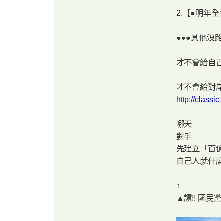
2.【●明年全台
●●●其他沒
才不會給自
才不會給對岸
http://clas
哪天
對手
先建立「百億身
自己人就什麼
↑
▲讚!! 國民黨