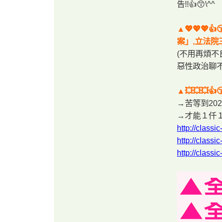
告!!👍😙\^^
▲💖💖
案」,立法院
(不用再煩不
惡性政治聊不完
▲💥💥💥
→苦等到20
→才能１仟１佰萬共富大發
http://clas
http://clas
http://clas