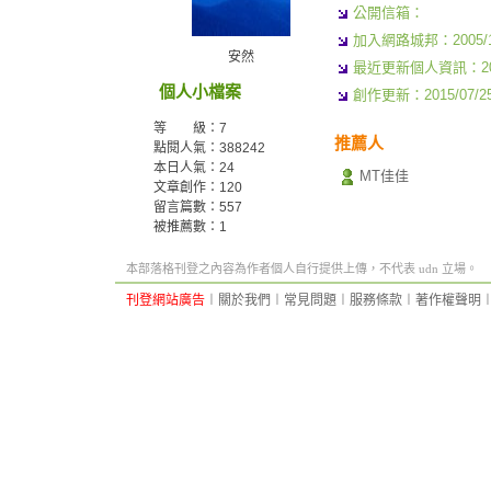
公開信箱：
加入網路城邦：2005/11/
安然
最近更新個人資訊：2013/
個人小檔案
創作更新：2015/07/25 
等 級：7
推薦人
點閱人氣：388242
本日人氣：24
MT佳佳
文章創作：120
留言篇數：557
被推薦數：
1
本部落格刊登之內容為作者個人自行提供上傳，不代表 udn 立場。
刊登網站廣告
︱
關於我們
︱
常見問題
︱
服務條款
︱
著作權聲明