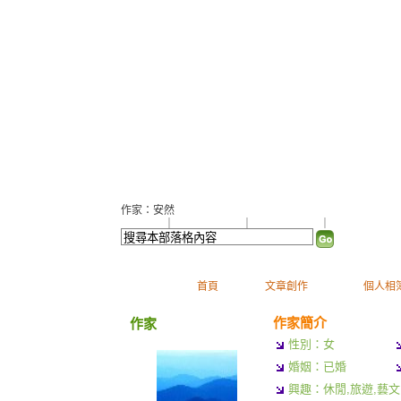
曼哈頓隨筆
（
新版
）
作家：安然
加入好友
｜
推薦此部落格
｜
加入我的最愛
｜
訂閱最新文章
首頁
文章創作
個人相
作家簡介
作家
性別：女
婚姻：已婚
興趣：休閒,旅遊,藝文,