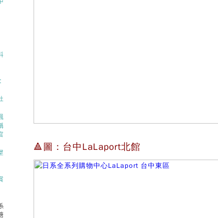
中
料
：
杜
楓
稱
官
🔺圖：台中LaLaport北館
屋
賞
系
糖