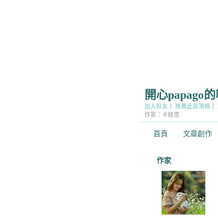
開心papago
加入好友
｜
推薦此部落格
｜
作家：卡娃思
首頁
文章創作
作家