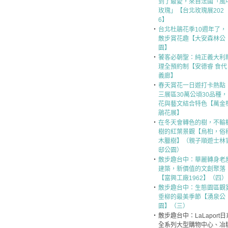
到了最愛，來自法國「風
玫瑰」【台北玫瑰展202
6】
‧
台北杜鵑花季10週年了，
散步賞花趣【大安森林公
園】
‧
饕客必朝聖：純正義大利
理全預約制【安德睿 食代
義廊】
‧
春天賞花一日遊打卡熱點
三展區30萬公頃30品種，
花與藝文結合特色【萬金
鵑花展】
‧
在冬天會轉色的樹，不輸
樹的紅葉景觀【烏桕，俗
木臘樹】（親子順遊士林
邸公園）
‧
散步趣台中：華麗轉身老
建築，新價值的文創聚落
【富興工廠1962】（四）
‧
散步趣台中：生態園區觀
垂柳的最美季節【湧泉公
園】（三）
‧
散步趣台中：LaLaport日
全系列大型購物中心、冶