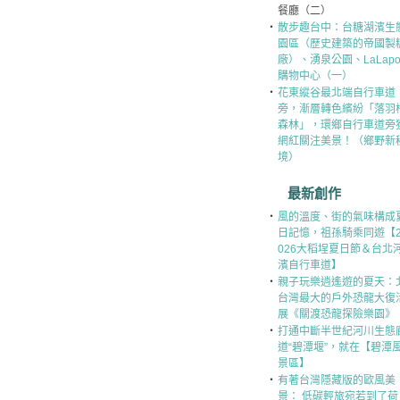
餐廳（二）
‧
散步趣台中：台糖湖濱生
園區（歷史建築的帝國製
廠）、湧泉公園、LaLapor
購物中心（一）
‧
花東縱谷最北端自行車道
旁，漸層轉色繽紛「落羽
森林」，環鄉自行車道旁
網紅關注美景！（鄉野新
境）
最新創作
‧
風的溫度、街的氣味構成
日記憶，祖孫騎乘同遊【
026大稻埕夏日節＆台北
濱自行車道】
‧
親子玩樂逍遙遊的夏天：
台灣最大的戶外恐龍大復
展《關渡恐龍探險樂園》
‧
打通中斷半世紀河川生態
道“碧潭堰”，就在【碧潭
景區】
‧
有著台灣隱藏版的歐風美
景： 低碳輕旅宛若到了荷