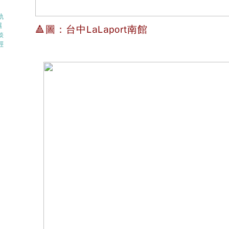
軌
濕
🔺圖：台中LaLaport南館
淡
輕