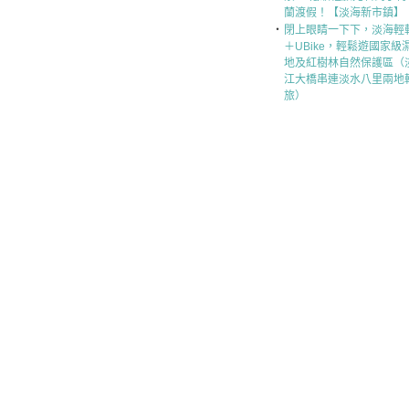
蘭渡假！【淡海新市鎮】
‧
閉上眼睛一下下，淡海輕
＋UBike，輕鬆遊國家級
地及紅樹林自然保護區（
江大橋串連淡水八里兩地
旅）