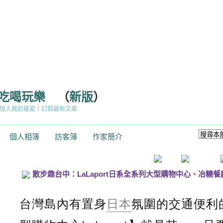
的吃喝玩樂
（
新版
）
加入我的最愛
｜
訂閱最新文章
個人相簿
訪客簿
作家簡介
散步趣台中：LaLaport日系全系列大型購物中心、冶糖
台灣島內有置身
日本
氛圍的交通便利