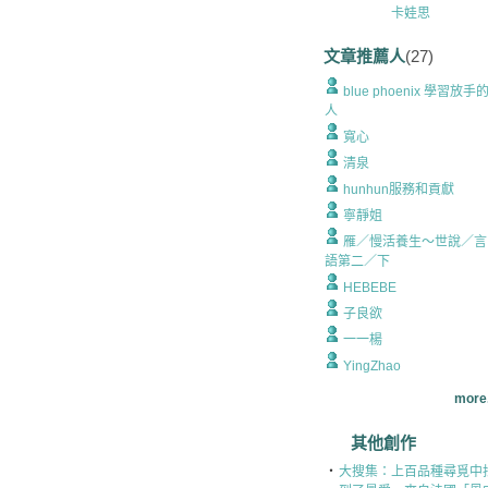
卡娃思
文章推薦人
(27)
blue phoenix 學習放手
人
寬心
清泉
hunhun服務和貢獻
寧靜姐
雁／慢活養生～世說／言
語第二／下
HEBEBE
子良欲
一一楊
YingZhao
more.
其他創作
‧
大搜集：上百品種尋覓中