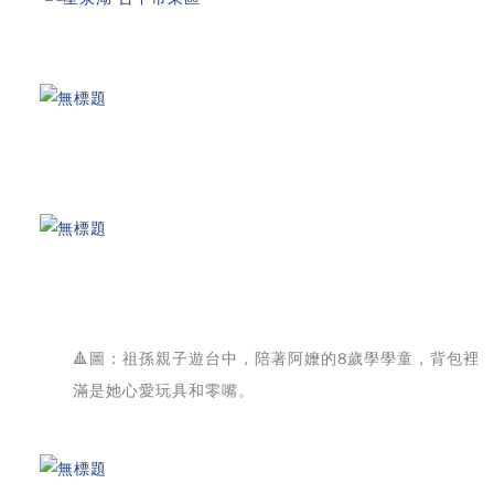
🔺圖：祖孫親子遊台中，陪著阿嬤的8歲學學童，背包裡
滿是她心愛玩具和零嘴。