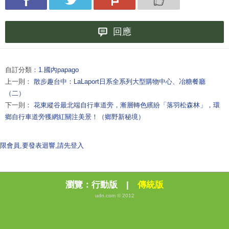
回應
自訂分類：
1.國內papago
上一則：
散步趣台中：LaLaport日系全系列大型購物中心、冶糖餐廳
（二）
下一則：
花東縱谷最北端自行車道旁，漸層轉色繽紛「落羽松森林」，環
鄉自行車道旁獲網紅關注美景！（鄉野新秘境）
限會員,要發表迴響,請先登入
瀏覽：
行動版
|
傳統版
udn.com © 2012