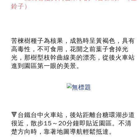
鈴子）
苦楝樹種子為核果，成熟時呈黃褐色，具有
高毒性，不可食用，花開之前葉子會掉光
光，那樹型枝幹曲線美的漂亮，從後火車站
進到園區第一眼的美景。
🔻台鐵台中火車站，後站距離台糖環湖步道
很近，散步15～20分鐘即貼近園區。不清
楚方向時，靠著地圖導航輕鬆抵達。