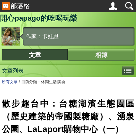
開心papago的吃喝玩樂
作家：卡娃思
文章
相簿
文章列表
所有文章
/
目前分類：休閒生活|美食
散步趣台中：台糖湖濱生態園區
（歷史建築的帝國製糖廠）、湧泉
公園、LaLaport購物中心（一）