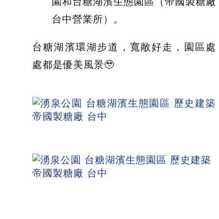
園和台糖湖濱生態園區（帝國製糖廠
台中營業所）。
台糖湖濱環湖步道，寬敞好走，園區處
處都是優美風景🥹