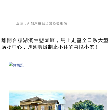
🔺圖：Ai創意拼貼場景模擬影像
離開台糖湖濱生態園區，馬上走盡全日系大型
購物中心，興奮嗨爆制止不住的喜悅小孩！