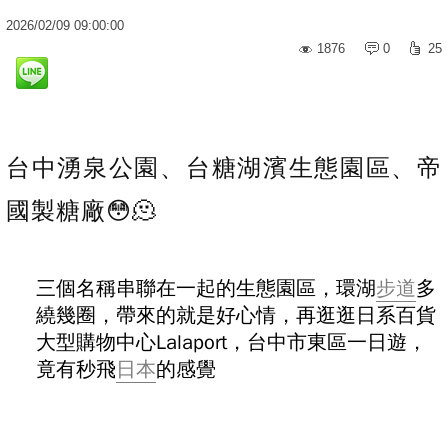
2026
/
02
/
09
09:00:00
1876
0
25
台中湧泉公園、台糖湖濱生態園區、帝
國製糖廠😳🫠
三個名稱串聯在一起的生態園區，環湖
步道
多
繞幾圈，帶來的就是好心情，
再逛逛日系百貨
大型購物中心Lalaport，台中市東區一日遊，
竟有秒飛
日本
的感覺