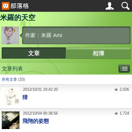
米羅的天空
作家：米羅 Ami
文章
相簿
文章列表
所有文章
(33)
2012
/
10
/
31
19:42:20
2,026
猜
2012
/
10
/
04
00:38:56
1,724
飛翔的姿態