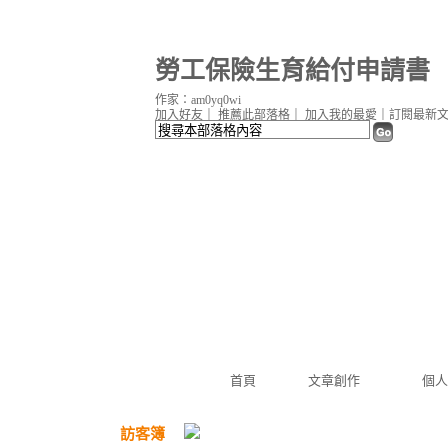
勞工保險生育給付申請書
作家：am0yq0wi
加入好友
｜
推薦此部落格
｜
加入我的最愛
｜
訂閱最新
首頁
文章創作
個人
訪客簿