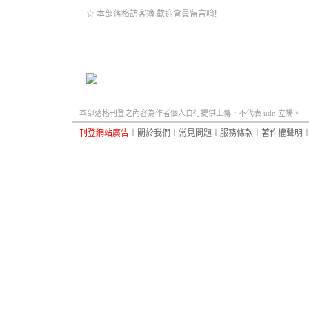
☆ 本部落格訪客簿 歡迎會員留言唷!
本部落格刊登之內容為作者個人自行提供上傳，不代表 udn 立場。
刊登網站廣告
︱
關於我們
︱
常見問題
︱
服務條款
︱
著作權聲明