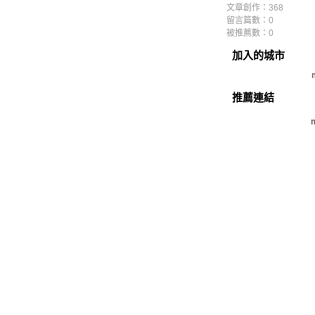
文章創作：368
留言篇數：0
被推薦數：
0
加入的城市
推薦連結
m