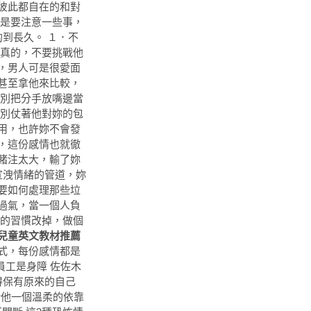
彼此都自在的和對
還是要注意一些事，
到長久。 １．不
是真的，不要挑戰他
，男人可是很愛面
甚至拿他來比較，
．別把分手放嘴邊當
！別仗著他對妳的包
用，也許妳不會發
，這份感情也就徹
賭注太大，輸了妳
宣洩情緒的管道，妳
要如何處理那些垃
過氣，當一個人負
好的習慣改掉，做個
兒童英文教材推薦
首先，新政府會盡最大努力，協助因應中國大陸的經濟變局，幫助各位台商提升競爭力，並減少後顧之憂。 她指出，會強化輔導台商投資經營管理的各種機制，以及從技術面來協助台商企業轉型升級。同時也確保所有台商、學校都能提供優質的教學環境，讓台商子女的教育跟台灣社會不會脫節。 再者，蔡英文表示，要積極吸引台商回到台灣投資。她強調台灣經濟結構的轉型、台商堅毅勤奮的精神，是台灣最重要的資產，「所以，我要向台商招手，請大家回來台灣一起打拼」。 至於第三點，蔡英文說，新政府正在致力於與亞洲、乃至亞太區域各國的經濟合作，為台灣創造更多元、更有活力的對外經貿網路。她提到目前在推動的新南向政策，希望可以增進與東協、印度的各層面往來，發展更多元的交流、更穩定的經貿夥伴關係。 此外，蔡英文不忘談到兩岸關係的問題。她再次重申會致力維持現狀，建立具一致性、可持續且可預測的兩岸關係，「這是我對大家的承諾，我會說到做到」。 蔡英文強調，在520就職演說上，已經展現最大的彈性，傳達最大的善意，未來會持續和對岸進行溝通和對話，維繫兩岸間各項制度化的溝通和對話機制，推動經貿往來及各層次的交流，以促進兩岸的相互了解。 ▼總統蔡英文。（圖／總統府提供） 老榮民被飆罵 藍委：歧視犯罪行為 邱淑媞調職 王鴻薇：這叫和解？ 呂秋遠打臉李艷秋中國假：韓越日也有 洪素珠飆罵榮民 民進黨：強力譴責 洗腦人民護黨產？徐永明再批KMT 柯政 北市府平均每天5人離職 馬英九事蹟 4.5萬網友對這最有感 發福影響划龍舟？黃國昌回：... 邱毅體會屈原心境 鄉民：你是楚獨份子.. 謝長廷履新 日媒：大物政治家 女狙擊手正翻天 網友：請瞄準我 馬、蔡官員交接 監院提醒申報財產 男嗆時力：不知屈原中國人？划什麼龍舟.. 吳思瑤划龍舟 隊友鮮肉變滷肉 記者吳睿慈／台北報導 日本樂團flumpool凡人譜即將在7月9日4度來台舉辦演唱會，主唱隆太近日恰好來台灣「學中文」，抽空在2日接受媒體訪問，被問到會不會擔心7月開唱的票房，他笑說日本有「3年外遇」的俗語，坦言會擔心，隨後卻自爆曾被交往2年的女友劈腿，甚至在失戀時不慎造成跳海意外。 ▲隆太近日訪台學中文。（圖／記者黃克翔攝） 隆太在5月底抵達台灣，當天發生地震的瞬間，他剛好在繳交護照給海關人員檢查，他笑說雖然很害怕，但還是假裝鎮定。此行訪台，他一見到媒體，就誠意十足地用中文自我介紹：「今天我起床很早，現在肚子很餓，期待午餐。」學習中文1年多的他，這次來台灣學到「客滿」、「美眉」等單字， 然而此趟旅行少了其他3位成員陪伴，隆太誠實表示「輕鬆很多」，其他3人喜歡碎碎念，尤其是元氣對吃的東西特別有要求。今年將在台灣4度舉辦演唱會，隆太也坦言會擔心票房成績，開玩笑表示日本有首很有名的歌曲叫《三年的外遇》（三年目?浮?），他也害怕粉絲變心，不過，媒體安慰他「台灣是七年之癢」，讓他笑笑喊「那就沒問題了！」 ▲隆太自曝曾遭劈腿，失戀跑到海邊丟戒指，結果卻變跳海。（圖／記者黃克翔攝） 談到日本的三年外遇，隆太自爆也是三年外遇的受害者之一，過去曾被交往2年女友劈腿，傷心的他把兩人的情侶對戒帶到海邊想丟掉，卻在丟出去的那瞬間捨不得，結果整個人不小心跳進海裡去，他笑著解釋失戀跳海的緣由。flumpool 7月9日將到台北TICC開唱，門票已在拓元售票開賣。 劉雨柔哽咽2分鐘 淚崩：我好怕… 白歆惠認懷孕：我與先生都開心！ 李坤城爺孫戀告白：依戀越來越深 子瑜媽舊照曝光！電眼相似度99% 《鬥魚》CP相隔12年後合體引淚崩 By2妹夜店喇舌法國佬帶回飯店 閃爆！修杰楷背後環抱老婆賈靜雯 鄧佳華心疼法拉利姐：我家借她住 庹宗康爸爸睡夢中過世 享壽95歲 陳柏霖一把摟住宋智孝 親下去了 白歆惠5月洩肚子微凸照沒人察覺 小S時尚照曝光 蔡依林大讚美呆 白歆惠男友唐堂被起底！ 劉雨柔IG洩分手徵兆：已經不愛你 記者許力方／綜合報導 新一波鋒面由北往南逐漸靠近！中央氣象局表示，5日清晨至上午北部可能出現一波較明顯雨勢，各地都容易一陣陣出現陣雨或雷雨，中部以北和東半部雨區較廣泛，受雲量增多加上風向轉變，高溫將稍微下降至30度上下，低溫探至25度感受較為舒適。 氣象局預報，5日整天受鋒面影響，各地都容易一陣陣出現陣雨或雷雨，中部以北和東半部雨區較廣泛，也不排除各地有局部較大雨勢發生的機率，好消息是，雲量多加上鋒面南壓風向轉變，氣溫微降白天感受會舒緩許多，北部、東半部高溫約30度，中南部32、33度，沒下雨時稍感悶熱，清晨夜晚低溫則在25、26度間。 ▲鋒面將影響3天，全台轉雨。（圖／中央氣象局） 預計這波鋒面將影響至7日（下周二），這3天期間各地易出現一陣陣雨勢，中部以北和東半部降雨機率特別高，因雲多下雨，白天升溫不明顯，直到鋒面7日北抬，各地降雨將逐漸緩和，沒下雨的空檔增多，預測高溫又將回到31至33度左右。8日開始端午節連假，水氣多各地還是易有降雨，西半部機率較高。 ▲大雨襲北部！鋒面降溫至25度。（圖／記者季相儒攝） 天氣風險公司則表示，5日開始，全台將受這一波鋒面雲系影響開始降雨，預計這樣陣雨天氣將至下周，7日後會有一段好天氣的空檔，但是8日（下周三，端午節）後西南季風環流增強，各地又將會受另一波大低壓系統影響，天氣非常不穩定。 正妹轉職 台大「工管汝」拉保險 快／大雨