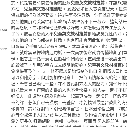
式，也是需要時間去慢慢的磨練
兒童英文教材推薦
，才讓能讓
方在一
兒童英文教材推薦
起。 雖然愛能讓人容忍度變大，但
傷感情的行為就不要做，這3件事多注意點，你們就能更穩定的
要在他面前誇獎異性和比較 情人眼裡容不下一粒沙，這句話
的容忍度，在妳眼裡他應該是最好的，妳怎麼還會去注意別人
more...
子的，聽著心愛的人不
兒童英文教材推薦
斷地誇獎異性的好，
小心他的自信心都被妳打散，也有可能會因此和妳吵架喔 ２
口頭禪 分手這句話是顆引爆彈，就算說者無心，也是種傷害
ore...
容，就肆無忌憚地講這句話，一次兩次後它就會悄悄地起了作
現，但它正一點一滴地在撕裂你們的愛，直到最後一次說出口
底毀滅了，別用這種方式去證明他愛妳，
兒童英文教材推薦
這
會後悔莫及的。 ３．他不應該是妳情緒的出口 別把情人當作
可以和他分享，但別施加在他身上，把負面情緒全丟給他，他
圾，學會自己消化一些，才不會給對方太大的壓力，讓他喘不
面能量太重，連帶的周邊的人也不會快樂。 兩人要一起把不
好情人，能讓對方因為和妳在一起而更快樂，愛情是一門教不
來的課，必須自己去摸索、去體會，才能找到最適合彼此的方式，每份感情都是珍貴的，請好好對待，別輕易傷害它。 日本最珍惜企業 7成員工是身障 佐佐木心音全裸演出人形少女 男人三種撒嬌 對妳偷偷示愛喔！ 記得保有原來的自己 愛的更長久 紅遍網路 南韓「G胸妹」真面目 男人脆弱時 給他一個溫柔的依靠 LINE被誰封鎖 兩招測試就知道 愛愛十招武功大絕 讓高潮不間斷 這3種恐怖情人 選擇離開準沒錯 一個人的閃光餵食 地主惠亮你還來 瘋電影／厲陰宅2 靈魂不一定是惡靈 2016夏季新檔日劇大閱兵 阿榮／OpenHardwareM.. 7道超下飯的絞肉料理 圖、文／女人幫 你們很久沒有出去約會了嗎？ 你們是不是很久沒接吻了？ 你們是不是越來越沒有親密行為？ 他是不是開始不叫你寶貝或親暱稱呼了？ 男人出軌前的徵兆，妳一定要看出來，免得到最後被傷得遍體鱗傷，還不知道發生什麼事。 １．行蹤成謎，變的神秘 他變得神神秘秘的忙碌了起來，行程也捉摸不定，妳無法隨時找到他，他卻總是有理由能讓妳停止追問下去，妳不知道他的忙碌從何而來，也不知道自己做錯了什麼，他像是在躲著妳一樣，就連平常打個電話，也都沒能講上幾句，如果有這種感覺怪又說不上來的無力感，可就要注意了，他心中必定有鬼。 ２．對妳比平常還要更好 他突然開始對妳獻殷勤，沒有節日也會送妳禮物，對妳的關心呵護，比平常還要多更多，妳也不知道怎麼回事，他好像變得更愛妳更疼妳了，但其實他只是在為愧疚感贖罪，讓他自己遠離罪人的稱號，少點罪惡感，然後繼續瀟灑的與第三者偷來暗去！別以為這是種好運，妳的幸褔正在加溫，妳開心之餘卻沒發現，這是男人出軌前的徵兆，妳要有自覺，才不會讓自己變成蒙在鼓裡的犧牲者。 ３．手機總是不離身 妳明明就在旁邊，照理說會跟他一直傳訊息、講電話的只有妳，但怎麼他手裡還是緊握著電話，像是隨時都在等待訊息，就怕漏回一樣，妳想查看他手機，他卻異常的緊張，甚至支支吾吾的結巴了起來，再不然就是惱羞，直接氣妳的不信任，不管是哪種辦法，妳最後還是無法知道另一頭和他聯繫的人是誰。 出軌不是臨時起意，就算一時的意亂情迷，也別輕易原諒他，男人會有一次就會有無限多次，不斷的容忍只會讓他繼續傷害妳，他和別人甜蜜的同時，有在乎過妳的心在淌血嗎？ 如果真的發現他心中有鬼，建議妳勇敢放手，會出軌的男人，都不會有好下場，也不能給妳幸福，如果要談負責，妳可能還要排個隊，坐等他良心覺醒。 別當備胎或是和人共享男人，妳值得擁有屬於自己的幸福，但前提是妳必須要勇敢放手。 日本最珍惜企業 7成員工是身障 佐佐木心音全裸演出人形少女 男人三種撒嬌 對妳偷偷示愛喔！ 記得保有原來的自己 愛的更長久 紅遍網路 南韓「G胸妹」真面目 男人脆弱時 給他一個溫柔的依靠 LINE被誰封鎖 兩招測試就知道 愛愛十招武功大絕 讓高潮不間斷 這3種恐怖情人 選擇離開準沒錯 一個人的閃光餵食 地主惠亮你還來 瘋電影／厲陰宅2 靈魂不一定是惡靈 2016夏季新檔日劇大閱兵 阿榮／OpenHardwareM.. 7道超下飯的絞肉料理 圖、文／女人幫 真心話，總是特別刺耳。事實就在那，妳敢毫無保留地攤開檢視嗎。 不願說真話，因為內心在猶豫，妳害怕聽的人承受不了事實，就某方面而言，妳出於想保護他的心，所以延伸出謊言，那並不是妳本意，卻還是控制不了，於是心裡所想的和說出口的永遠都不相同，不管怎麼拐彎抹角，就是兜不到真話那邊。 寧願自己被誤解，變成別人眼裡冷血無情的人，也不願說出真相讓他難過，妳是這麼的善良、為人著想，卻從沒想過好好保護自己。 明明心就很痛，妳卻說還好。 明明眼淚流不停，妳卻不願承認。 明明就捨不得，卻還是叫他離開。 明明還很在乎，卻說妳無所謂了。 明明就很喜歡，妳卻說不愛了。 那些妳不願承認的事實，是妳給自己的尊嚴，妳不想被猜透，不想讓人理解，所以妳把自己變成了別人，扭曲了所有妳的原意。 其實妳的心比誰都還要柔軟，一兩句話就能讓妳淚流滿面，但妳故作堅強的偽裝自己，害怕真心話太赤裸，而妳不敢面對那樣的自己，妳的心也不允許，於是妳永遠都在口是心非的糾結裡。 隱藏心裡真實的答案，會活得很辛苦的，何不試試敞開心胸，說說自己真正的想法，不要在對的時候說不，愛的時候說不愛，難過的時候強顏歡笑，那樣會讓別人會離妳而去的，因為妳的一切都很虛假。 也許妳想保護的是自己，那也無仿，但在愛妳的人面前，試著去依賴他們，讓他們分擔妳的煩惱，這樣幸福才會來到妳身邊，妳也會輕鬆許多。 人生就是這樣，無法預料下一步是否會走好，但誠實的面對自己，至少不會走太多曲折的路。 日本最珍惜企業 7成員工是身障 佐佐木心音全裸演出人形少女 男人三種撒嬌 對妳偷偷示愛喔！ 記得保有原來的自己 愛的更長久 紅遍網路 南韓「G胸妹」真面目 男人脆弱時 給他一個溫柔的依靠 LINE被誰封鎖 兩招測試就知道 愛愛十招武功大絕 讓高潮不間斷 這3種恐怖情人 選擇離開準沒錯 一個人的閃光餵食 地主惠亮你還來 瘋電影／厲陰宅2 靈魂不一定是惡靈 2016夏季新檔日劇大閱兵 阿榮／OpenHardwareM.. 7道超下飯的絞肉料理 ▲朕乏了，你們不准笑！（圖／翻攝自twitter：yuto0812127） 生活中心／綜合報導 常會有人開玩笑表示「女人是水做的」，但其實種種影片、照片和跡象顯示，貓咪其實才是由100%的水做成的生物！除了可以把自己塞進只有身體一半的魚缸或箱子裡，日本這隻貓咪更是直接像沒骨頭一樣躺著「滑」下樓梯，懶到有剩的可愛模樣讓許多人笑翻，想問問牠到底是有多累呢？ 網友們笑說，以前都不相信貓有這種能力，現在信了，「你沒看過沒脊椎的貓嗎？什麼？真的沒看過？這下知道沒脊椎多委屈了吧」、「我小時候...........也這樣下過樓梯」、「怎麼那麼聰明，不過你要把樓梯順便擦乾淨阿」、「第一眼看以為是貓，原來是蛇啊！」、「早上八點上課的話，我也差不多是這德行」、「我希望每天都用這種方式離開宿舍，感覺滿舒爽的。」 ▼影片取自臉書，較慢出現請稍候。 貓貓領養前後反差 網大呼：詐騙 強迫症蠶蛾 屁屁對準凹洞才噴蛋 以為貓不見了 LINE照片瞬間噴笑 男童掉猩猩欄舍 母：有看著小孩 台男曾跳獅欄舍 動物園噴水保3命 「梅西」偷溜上車被反鎖 差點被悶死 黑喵Didi剪完毛變「Q版劍龍」 俄羅斯夫妻拉拔「熊孩子」23年了 水缸有異音 原來裡面有白牛！ 橘貓高齡30歲 主人透露長壽秘訣 橘貓有「巨肥基因」？養了2年竟… 澳女遭袋鼠撞 隆乳矽膠變氣囊保命 小冰深情自彈自唱 琴鍵竟是肚臍 喵喵「無辜大眼」霸佔麵包盒 圖、文／女人幫 很多人愛到了後來，反而不認得自己最初的模樣，忘了自己是怎樣的人，喜歡什麼、討厭什麼，妳變得和他的習慣、喜好甚至個性相同，彷彿成了另一個他，像是沒有靈魂的軀殼，只為了他而存在一樣。 為了愛他，妳牽就自己，無限的容忍與包容，把一切不合理的行為都冠上體諒他的名詞，愛得那麼辛苦，卻又捨不得放手，於是妳不斷的苦撐著，繼續這段迷失的旅程。 情緒上的控管在感情裡是很重要的，當妳待在隨時引爆的炸彈旁，妳會變得神經敏感、易怒、焦慮等等瀕臨邊緣的情緒都會找上妳，每天施加的壓力都足以讓妳崩潰，但是因為愛，妳選擇吞下這一切，為了能夠持續這段感情，妳不斷壓抑自己，因為相信總有一天情況會好的，你們會找到彼此的平衡點，然後就能一起幸福了。 在混沌的旋渦裡，妳找不到真實的模樣，忘了有多久沒為自己快樂的笑，為了想做的事而努力的去拼，這一刻妳才終於明白，原來你們的愛情也只剩愛了，那一點殘留的餘溫早已把妳摧殘的連自己都不認得，妳終於肯承認，彼此是真的不合適，光是有愛，是不夠的。 如果不能做自己，那在這段感情裡，妳想扮演的角色是什麼？妳能真正的感到快樂與幸福嗎？如果不行，那妳又何必堅持走這段辛苦的路。 在當下無法看清的事實，跳脫框格後，妳才發現自己對愛的容忍度超乎想像，原來自己有多?不適合這段感情，回想起過去，那個為愛迷失自己的妳到底是誰？ 還好，離開了之後，妳終於清醒，從這個錯誤中解脫。 值得欣慰的是妳得到了另一種成長，在感情裡遷就的人不是愛，這麼做只會害了彼此，把你們推向更遠的地方，不過就是以愛為出發點的死路，互相折磨著。 愛要能讓兩人都快樂，能一起成長，並且一起攜手走過許多艱難的路，有過考驗的愛才有足夠的力量去守護彼此。 日本最珍惜企業 7成員工是身障 佐佐木心音全裸演出人形少女 男人三種撒嬌 對妳偷偷示愛喔！ 記得保有原來的自己 愛的更長久 紅遍網路 南韓「G胸妹」真面目 男人脆弱時 給他一個溫柔的依靠 LINE被誰封鎖 兩招測試就知道 愛愛十招武功大絕 讓高潮不間斷 這3種恐怖情人 選擇離開準沒錯 一個人的閃光餵食 地主惠亮你還來 瘋電影／厲陰宅2 靈魂不一定是惡靈 2016夏季新檔日劇大閱兵 阿榮／OpenHardwareM.. 7道超下飯的絞肉料理 ▲2016選秀大物，MickeyMoniak。(圖／記者楊舒帆攝) 記者楊舒帆／綜合報導 美國大聯盟2016年選秀將於10日至12日(台灣時間)舉行，大聯盟官網推出前20位潛力新秀，可望在首輪就被挑中，其中有5人去年曾參加U18世界盃，赴日前先到台灣與中華隊進行練習賽。 U18美國國家隊成員向來是下一年度大聯盟選秀的指標人物，9日大聯盟官網推出前20名新秀介紹，包括第5位外野手MickeyMoniak、第8位外野手BlakeRutherford、第10位左投BraxtonGarrett、第12位右投ForrestWhitley、第13位右投IanAnderson，這5人都是去年U18美國隊成員,，曾來台與中華隊一較高下，最後在日本擊敗地主隊奪冠。 ▲2016選秀大物，BraxtonGarrett。(圖／記者楊舒帆攝) 左打的MickeyMoniak擁有很好的打擊能力，他的模板是馬林魚外野手耶里奇(ChristianYelich)；另一位外野手BlakeRutherford自14歲就展露棒球潛能，他能夠在連2年都入選U18美國隊，代表他能戰勝疲勞且穩定性相當足夠。 左投BraxtonGarrett的曲球品質很好，在球探報告20分至80分的範圍內被評為60分，他速球可達88至94英里，曲球則落在76至80英里，曲球可望成為犀利的武器球，有機會成為2號先發的人選。 ▲2016選秀大物，BraxtonGarrett。(圖／記者楊舒帆攝) ForrestWhitley擁有97英里的速球，經過U18世界盃洗禮後，投球能力又更上層樓，比去年春天還好，而IanAnderson速球則達91至95英里，他在去年U18世界盃宰制南韓，他表示，經過那場比賽後自己成長很多。 ▲2016選秀大物，IanAnderson。(圖／記者楊舒帆攝) 接收更多精彩賽事，歡迎加入《ET好棒棒》粉絲團 王柏融球棒超夯 張正偉也借來用 犀牛被再見轟 兄弟掌聲如雷 范區拉被禁賽9場 但吃虧是金鶯 影／張志豪13轟遮嘴手勢獻生病球迷 勇士慘敗 柯瑞仍為騎士迷簽名 正妹手機炸裂！ 車頭燈反成亮點 林智勝對白蛇沒轍 都是自己洩密 桃猿解約索爾 洋投泰霸回鍋加盟 林書豪抵台球迷瘋 俏皮玩自拍 林予晞迷倒球員 但煞到的竟是他 中信兄弟拚封王 鄭凱文抗藍斯佛 椎名光爆乳開球 陽耀勳討抱炸裂 兄弟最快10日洲際奪冠2萬人拋彩帶 湯神撞傷左大腿 指莫茲高夫有點髒 ▲反教育商品聯盟學生31日到教育部門口抗議條漲學雜費。（圖／記者蕭玗欣攝） 記者蕭玗欣／台北報導 教育部30日公佈申請調漲學雜費大學名單，引起學生及教育團體強烈反彈。全教總31日對此明確表達反對，除上午聲援反教育商品化聯盟在教育部的抗議，之後也將代表出席教育部學費調整審議委員會，並明確表達反對調漲學費的立場。全教總理事長張旭政指出，國家有義務提供不用借貸的高教制度，但台灣大學學費偏高，造成多數學生入學借貸、畢業就要還債的現象。 全教總理事長張旭政指出，高等教育不僅是人民教育權的一環，更是國家發展的重要環節，國家本來就有義務提供一般人民都可以唸的起、不用借貸的高教制度，但我國的大學學費和一般人民或家庭收入相比，已屬偏高，造成多數學生入學就開始借貸，畢業就要還債的現象。 張旭政強調，看看各大公司行號的應徵條件，大學畢業已成?大多數工作的基本條件，企業界用人的成本明顯是轉嫁給國家，國家又再向人民收取高額學費，造成有錢的企業賺更多，人民百姓卻要負債更多，這是變相的剝削人民的財產，使得許多學子一出社會就背負龐大債務，讓社會的貧富差距越來越大，貧富階級越來越鞏固，這絕對不是正常的國家社會該有的現象。因此，全教總堅持反對調漲大學學費，政府應向企業開徵教育捐，而非再壓榨困苦的人民。 全教總提出警告，目前台灣高等教育已經陷入反重分配、高學費壓垮窮人兩大危機，政府如無積極對策，而只是一味調漲學費，將使高等教育失去脫貧、自我實現的意義，未來教育不再是促進階級流動的機制，而是階級複製、階級固化的幫兇。 全教總也要求教育部通盤檢討現行「常態性大專學雜費調整方案」，並且增加學費調整審議委員會的學生代表，並從根本研擬課徵教育捐的可行性，以增加總體教育預算，確保讓台灣教育的公共化。 全教總重申反對調漲學費立場，要求立即研擬課徵教育捐的可行性，以從根本增加總體教育預算，讓台灣的教育重回公共化的軌道。 17張千萬發票平新高！清冊大公開 澳洲3正妹拍片 揭「照騙」真相 小胖友人嗆聲 權志龍：有證件嗎 公幼抽籤0缺額 百名家長氣炸 那一年，他們殺死了一個資優生！ 中柱死卡水溝蓋 撂13人一起拔車 辣妹沒穿褲逛街 害人差點出車禍 機車路考增4關 首日全台及格率45% 對流胞要進來了！ 北部防強降雨 地球生命源於冥王星？ 鋒面解悶！ 全台有雨變天微降溫 童顏留妹妹頭 17歲根本?傲挺G奶 差點限電 拯救「黑燈」危機靠它 想放高溫假 勞動部：室內沒差啦 國際中心／綜合報導 北海道7歲的田野岡大和遭父母丟包在有熊出沒的山區，6天後終於在自衛隊演習場的小屋中被找到。不過，有網友質疑，搜救人員一開始就認定孩子不可能會出現在距離失蹤地點3公里以上的地方，因此只針對較平坦的特定區域搜索，根本就是找錯「方向」。 ▲田野岡大和獲救時十分鎮定沒有掉淚，送醫檢查發現僅輕微脫水，他的父親田野岡貴之也已出面向社會大眾道歉。（圖／翻攝自朝日新聞） 綜合日本媒體報導，7歲的田野岡大和奇蹟獲救後，網友除了佩服他的野外求生能力外，也針對搜救人員提出質疑，他們一開就認定孩子不會跑開超過3公里，因此將搜索範圍限縮在3公里以內的平坦地區，發現怎麼樣都找不到人才擴大搜索。 其中一名參與搜索的救難人員曾表示，當時他們找到10公里外的自衛隊演習場小屋，發現周圍都被鐵絲網圍住，雖然成年人無法進入，小孩子卻可以鑽過縫隙，沒想到就真的在哪裡找到失蹤的田野岡大和。 ▲7歲的田野岡大和躲在自衛隊的練習場小屋，在沒有食物的情況下僅靠水龍頭的水維生。（圖／東方IC） 對於外界指責「找錯方向」一事，日本當局認為搜救人員一開始的判斷並沒有問題，畢竟一般情況下只憑一個孩子力量，是不可能在寒流來襲期間穿著短袖獨自走過10公里的山路。 此外，也有網友指出，事件剛爆發時從媒體刊登的照片可以發現，日野岡大和的左邊臉頰明顯腫脹，懷疑他遭到父母虐待，希望相關單位可以正視這個問題並介入調查，不要再讓年僅7歲的孩子受到更多傷害。 ▼有網友發現田野岡大和的左臉頰腫腫的，懷疑他遭到父母虐待。（圖／翻攝自JNN） ★版權聲明：圖片為版權照片，由東方IC供《ETtoday東森新聞雲》專用，任何網站、報刊、電視台未經東方IC許可，不得部分或全部轉載！ 耍廢月領8萬4？8成瑞士人公投否決 男赴「3P」邀約：最後悔的決定 患怪病難呼吸...他打碎14塊臉骨 女被拖入海失蹤 鱷魚肚內挖出殘肢 大和君失蹤案 網：搜救搞錯方向 台男在菲殺害變性同居人裝箱棄屍 攻頂剩500m 他聽尖叫只能救1人 30年最強暴雨擊 雪梨華人區淪陷 18歲男挖母眼珠 稱「魔鬼命令」 荷蘭研發：機器人自行「交配」 戀女主管獲職 拒絕再上床被解雇 駐日美軍又闖禍 酒駕逆向釀2傷 排隊輪姦…日兵揭露獵捕婦女景象 爸顫抖歉 田野岡大和點頭「嗯」 ▲民眾到好市多麵包，裡面卻有小強，讓他直呼噁心。（圖／東森新聞） 生活中心／綜合報導 許多民眾到好市多，都喜歡買大理石麵包，但台北一位劉先生買了六入裝的麵包回家後，發現包裝裡面竟然有一隻死掉的小強，直呼太噁心，業者坦承疏失，表示應該是在運送過程中不慎碰撞，膠膜封口沒有完全密合，才讓小強鑽入，也表示往後會要求人員更謹慎作業。 來到美式大賣場，民眾直奔麵包區，為的就是要搶到這款「大理石麵包」，買過的民眾都直呼好吃，不過卻有民眾買回家之後發現，還沒拆封的麵包裡面，居然有一隻「小強」，消費者氣得大罵噁心，認為業者品管不當；也有人看到後，認為很噁心，以後不敢買。 好市多內湖店的業者坦承疏失，研判是在運送過程中，不慎碰撞導致膠膜封口，沒有完全密合，才會讓小強從縫隙鑽入，也表示每兩周會定期消毒，往後將會要求人員更加謹慎作業。這款大理石麵包，廣受民眾喜愛，輕輕撥開一層一層都是巧克力，口感相當柔軟，也是不少部落客推薦必買的商品。 麵包師傅鄭先生表示，因為外觀紋路的關係，因而命名為大理石，加上巧克力風味是不少民眾的獨鍾，因此這款麵包才會深受喜愛。不過，Costco美式大賣場麵包區裏頭，民眾的最愛多了小強，恐怕在消費者心中大打折扣。 見當兵的男友 第一句該說什麼？ 連假塞國道 民大罵怪夜間免費沒了 劇烈運動影響生活 25樓糗大了 家門被貼了神秘東西 解答長知識 今明西南氣流強！ 全台防豪大雨 毛毛的…捷運站內座椅超像棺材 一樣都裸身 網揪豆花鮮肉比一比 想延畢被當提醒教授：我沒上過課 北北基等14縣市發布大雨特報 對流雲系續移入 15縣市大雨特報 「罩杯大小」取ID名引各種神回覆 文明不是寫在書上 學者訪台震撼 不只南北粽 「中部粽」在這呢！ 崩潰！姓名猜年紀...竟跨越時代了 ▲總統蔡英文8日出席「2016大陸台商端午節座談聯誼活動」。（圖／記者陶本和攝） 記者陶本和／台北報導 總統蔡英文8日晚間再次來到台北萬豪酒店，出席「2016大陸台商端午節聯誼晚會」。致詞時她表示，會積極推動經濟轉型和結構轉型，盡最大的努力，幫助台商突破困境。同時也向台商招手，希望大家回到台灣打拼。 今天晚上蔡英文在行政院長林全的陪同下出席晚會，致詞時重提當年擔任陸委會主委時的施政，強調在兩岸關係的和平穩定上與大家共同努力，替往後的交流打下許多基礎，不論小三通、包機直航、陸客來台觀光等「積極開放，有效管理」政策。 蔡英文表示，政府會是人民和企業的後盾，不會讓在第一線努力的台商朋友孤單無助。她強調，了解面對勞動成本上升、經濟結構調整，以及全球經濟不景氣等壓力。 因此，蔡英文提出三點面向，要來突破台商的困境，並且開啟新局。