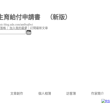
生育給付申請書
（
新版
）
c-blog.udn.com/am0yq0wi
落格
｜
加入我的最愛
｜
訂閱最新文章
文章創作
個人相簿
訪客簿
作家簡介