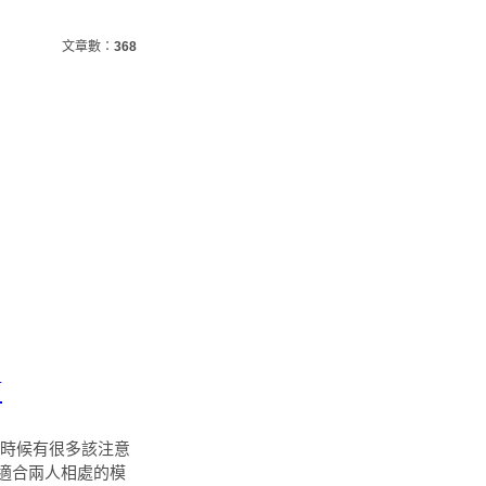
文章數：
368
J
的時候有很多該注意
適合兩人相處的模