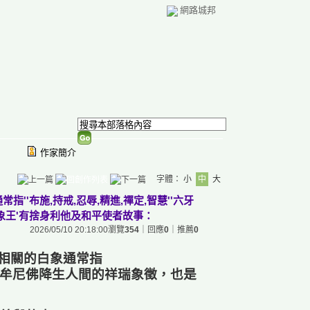
網路城邦
作家簡介
字體：
小
中
大
''布施,持戒,忍辱,精進,禪定,智慧''六牙
白象王'有捨身利他及和平使者故事：
2026/05/10 20:18:00
瀏覽
354
｜回應
0
｜推薦
0
相關的白象通常指
牟尼佛降生人間的祥瑞象徵，也是