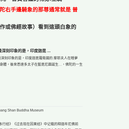
陀右手邊騎象的那尊通常就是
普
作或佛經故事）看到這頭白象的
最深刻印象的是，印度迦毘 ...
最深刻印象的是，印度迦毘羅衛國的 摩耶夫人在睡夢
 身體，後來悉達多太子在藍毘尼園誕生…，佛陀的一生
g Shan Buddha Museum
本行经》《过去现在因果经》中记载的释迦牟尼佛前