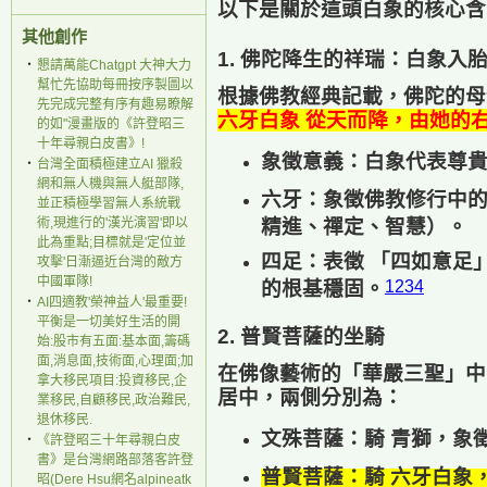
以下是關於這頭白象的核心含
其他創作
1. 佛陀降生的祥瑞：白象入
‧
懇請萬能Chatgpt 大神大力
幫忙先協助每冊按序製圖以
根據佛教經典記載，佛陀的
先完成完整有序有趣易瞭解
六牙白象
從天而降，由她的
的如"漫畫版的《許登昭三
十年尋親白皮書》!
象徵意義
：白象代表尊
‧
台灣全面積極建立AI 獵殺
網和無人機與無人艇部隊,
六牙
：象徵佛教修行中
並正積極學習無人系統戰
術,現進行的'漢光演習'即以
精進、禪定、智慧）。
此為重點;目標就是'定位並
四足
：表徵
「四如意足
攻擊'日漸逼近台灣的敵方
中國軍隊!
的根基穩固。
1
2
3
4
‧
AI四適教'榮神益人'最重要!
平衡是一切美好生活的開
2. 普賢菩薩的坐騎
始:股市有五面:基本面,籌碼
面,消息面,技術面,心理面;加
在佛像藝術的「華嚴三聖」中
拿大移民項目:投資移民,企
居中，兩側分別為：
業移民,自顧移民,政治難民,
退休移民.
文殊菩薩
：騎
青獅
，象
‧
《許登昭三十年尋親白皮
書》是台灣網路部落客許登
普賢菩薩
：騎
六牙白象
昭(Dere Hsu網名alpineatk