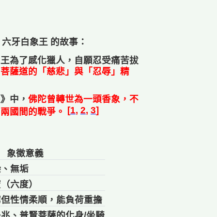
為
六牙白象王
的故事：
象王為了感化獵人，自願忍受痛苦拔
了菩薩道的「慈悲」與「忍辱」精
經》中，
佛陀曾轉世為一頭香象，不
[
1
,
2
,
3
]
了兩國間的戰爭。
象徵意義
染、無垢
蜜（六度）
窮但性情柔順，能負荷重擔
兆、普賢菩薩的化身/坐騎