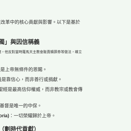
教改革中的核心貢獻與影響。以下是基於
唯獨」與因信稱義
題，他反對當時羅馬天主教會販賣贖罪券等做法，確立
救是上帝無條件的恩賜。
義是靠信心，而非善行或捐獻。
聖經是最高信仰權威，而非教宗或教會傳
基督是唯一的中保。
ria)
：一切榮耀歸於上帝。
經（劃時代貢獻）