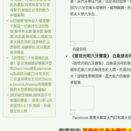
身，其六牙象征六度，四足表四如意。
此為重點;目標就是'定位並
因为“六牙白象头首微妙，威神巍巍，
攻擊'日漸逼近台灣的敵方
耶夫人梦六牙白...
中國軍隊!
‧
AI四適教'榮神益人'最重要!
平衡是一切美好生活的開
始:股市有五面:基本面,籌碼
面,消息面,技術面,心理面;加
拿大移民項目:投資移民,企
業移民,自顧移民,政治難民,
百度百科
退休移民.
《普世光明六牙寶象》 白象是吉祥的象徵
‧
《許登昭三十年尋親白皮
書》是台灣網路部落客許登
《普世光明六牙寶象》 白象是吉祥的
昭(Dere Hsu網名alpineatk
迦牟尼乘六牙白象降生於人間，於是白象
s)為尋找分離已29 年多的
大，卻個性柔順安靜，是大能力的象徵
三位溫哥華出生兒女(Denis
表智慧...
e,Derrick,Angela)而規劃整
理的大型尋親紀錄彙編!
‧
[我的妩怪假期 ]愉快且不可
思議的邂逅。 蜕笔小新 e奇
奇怪怪S 8.7折 国語、日語
版全台上映
Facebook 基隆天顯宮大門口有兩大