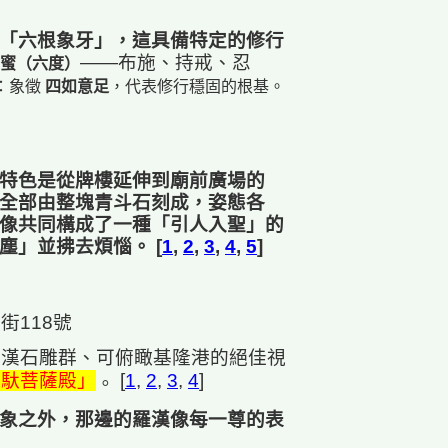
「六根象牙」，這具備特定的修行
——布施、持戒、忍
蜜（六度）
：象徵
四如意足
，代表修行穩固的根基。
特色是從牌樓延伸到廟前廣場的
全部由整塊青斗石刻成，姿態各
像共同構成了一種「引人入聖」的
塵」並拂去煩惱。 [
1
,
2
,
3
,
4
,
5
]
街118號
羅漢石雕群、可俯瞰基隆港的絕佳視
韋馱菩薩殿」
[
1
,
2
,
3
,
4
]
。
象之外，那邊的羅漢像每一尊的表