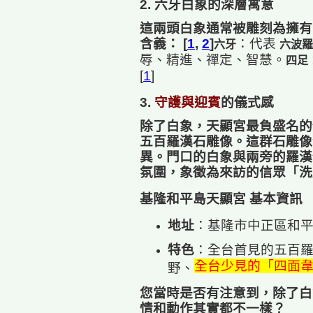
2. 六牙白象的深層寓意
這兩頭白象通常被雕刻為擁有
含義： [
1
,
2
]
：代表
六牙
六波羅
辱、精進、禪定、智慧。
四足
[
1
]
3.
守護與迎賓
的儀式感
除了白象，天顯宮最負盛名的
五百羅漢石雕像
。這群石雕像
異。門口的白象與兩旁的羅漢
氛圍，象徵為來訪的信眾「洗
基隆和平島天顯宮 基本資訊
地址
：
基隆市中正區和平
特色
：全台首見的五百
全台少見的「四面
野、
您當時是否有注意到，除了白
情和動作其實都不一樣？