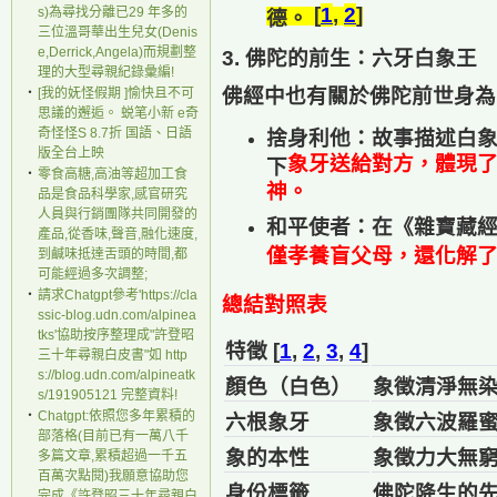
[
1
,
2
]
s)為尋找分離已29 年多的
德。
三位溫哥華出生兒女(Denis
e,Derrick,Angela)而規劃整
3. 佛陀的前生：六牙白象王
理的大型尋親紀錄彙編!
佛經中也有關於佛陀前世身
‧
[我的妩怪假期 ]愉快且不可
思議的邂逅。 蜕笔小新 e奇
奇怪怪S 8.7折 国語、日語
捨身利他
：故事描述白
版全台上映
象牙送給對方，體現
下
‧
零食高糖,高油等超加工食
神。
品是食品科學家,感官研究
人員與行銷團隊共同開發的
和平使者
：在《雜寶藏
產品,從香味,聲音,融化速度,
僅孝養盲父母，還化解
到鹹味抵達舌頭的時間,都
可能經過多次調整;
‧
請求Chatgpt參考'https://cla
總結對照表
ssic-blog.udn.com/alpinea
tks'協助按序整理成"許登昭
特徵 [
1
,
2
,
3
,
4
]
三十年尋親白皮書"如 http
s://blog.udn.com/alpineatk
顏色（白色）
象徵清淨無
s/191905121 完整資料!
‧
Chatgpt:依照您多年累積的
六根象牙
象徵六波羅
部落格(目前已有一萬八千
象的本性
象徵力大無
多篇文章,累積超過一千五
百萬次點閱)我願意協助您
身份標籤
佛陀降生的先
完成《許登昭三十年尋親白