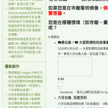
皮書》此項大型工程.
如果您是在寺廟看到佛像，
佛
‧
分離29年多的親愛Denise,
賢菩薩
。
Derrick,Angela兒女們:爸爸
只是想知道你們平安;如果
你們目前不方便見面,只要
您是在哪種情境（如寺廟、畫
知道你們平安,我也會安心;
呢？
無論過去發生什麼,我願意
先傾聽..
8 個網站
‧
魔鬼終結者成真!全黑人型
🐘尋白象！🐘 大家對佛陀的故事
幽靈 Mk-1機器人秘密赴烏
參戰了;改良版的幽靈 Mk-2
2020年1月26日 —
大家對佛陀的故事
預計在2027年就能投入新
中，夢見六牙白象入胎，從右脇下進入
一輪的測試!
最新創作
‧
懇請萬能Chatgpt 大神大力
幫忙先協助每冊按序製圖以
0:30
先完成完整有序有趣易瞭解
的如"漫畫版的《許登昭三
十年尋親白皮書》!
Facebook
·
佛光山佛陀紀念館 Fo Guan
‧
台灣全面積極建立AI 獵殺
六牙白象_百度百科
網和無人機與無人艇部隊,
並正積極學習無人系統戰
六牙白象是佛教经典《杂宝藏经》《佛
術,現進行的'漢光演習'即以