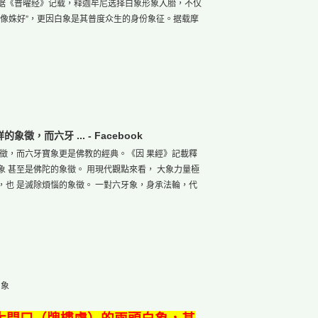
据《普曜经》记载，释迦牟尼选择白象形象入胎，不仅
形像姝好”，更因白象是其普度众生的身份象征。据载摩
，而六牙 ... - Facebook
象徵，而六牙寶象更是佛教的經典。《因 果經》記載釋
 甚至是佛陀的象徵。 用現代觀點來看， 大象力量極
，也 是滅除煩惱的象徵。 一對六牙象，身承法輪，代
白象