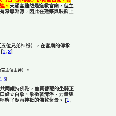
大門口（牌樓處）的兩頭白象，其
連。
天顯宮雖然是道教宮廟，但主
有深厚淵源，因此在建築與裝飾上
（五位兄弟神祇），在宮廟的傳承
[
1
,
2
]
。
顯宮主位主神）。
2
,
3
]
共同護持佛陀，普賢菩薩的坐騎正
口設立白象，象徵著清淨、力量與
呼應了廟內神祇的佛教背景。 [
1
,