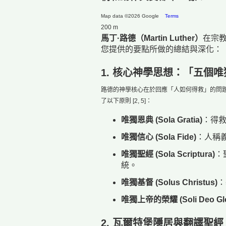
Map data ©2026 Google
Terms
200 m
馬丁·路德（Martin Luther）
在宗
您提供的要點所做的總結與深化：
1. 核心神學思想：「五個
路德的神學核心在於回應「人如何得救」的問
了以下原則 [2, 5]：
唯獨恩典 (Sola Gratia)
：得
唯獨信心 (Sola Fide)
：人稱
唯獨聖經 (Sola Scriptura)
：
統。
唯獨基督 (Solus Christus)
：
唯獨上帝的榮耀 (Soli Deo Glo
2. 瓦爾特堡隱居與翻譯聖