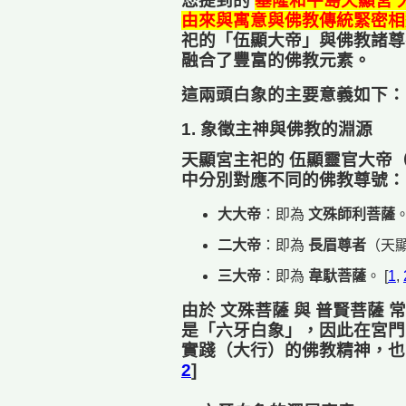
您提到的
基隆和平島天顯宮
由來與寓意與佛教傳統緊密相
祀的「伍顯大帝」與佛教諸尊
融合了豐富的佛教元素。
這兩頭白象的主要意義如下：
1. 象徵主神與佛教的淵源
天顯宮主祀的
伍顯靈官大帝
中分別對應不同的佛教尊號： 
大大帝
：即為
文殊師利菩薩
二大帝
：即為
長眉尊者
（天
三大帝
：即為
韋馱菩薩
。
[
1
,
由於
文殊菩薩
與
普賢菩薩
常
是「六牙白象」，因此在宮門
實踐（大行）的佛教精神，也
2
]