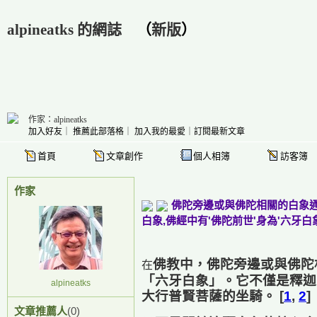
alpineatks 的網誌
（
新版
）
作家：alpineatks
加入好友
｜
推薦此部落格
｜
加入我的最愛
｜
訂閱最新文章
首頁
文章創作
個人相簿
訪客簿
作家
佛陀旁邊或與佛陀相關的白象通常指
白象,佛經中有'佛陀前世'身為'六牙
佛教中，佛陀旁邊或與佛陀
在
「六牙白象」
。它不僅是釋迦
alpineatks
大行普賢菩薩的坐騎。 [
1
,
2
]
文章推薦人
(0)