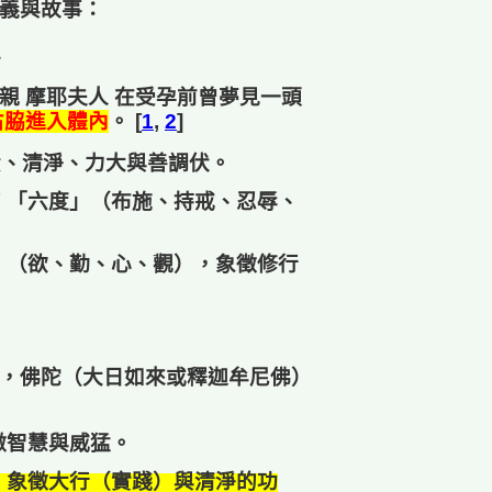
義與故事：
胎
母親
摩耶夫人
在受孕前曾夢見一頭
右脇進入體內
。 [
1
,
2
]
貴、清淨、力大與善調伏。
的
「六度」
（布施、持戒、忍辱、
」
（欲、勤、心、觀），象徵修行
，佛陀（大日如來或釋迦牟尼佛）
徵智慧與威猛。
，象徵大行（實踐）與清淨的功