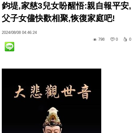
鈞堤,家慈3兒女盼醒悟:親自報平安,
父子女儘快歡相聚,恢復家庭吧!
2024
/
08
/
08
04:46:24
798
0
0