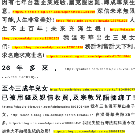
因有七年台塑企業經驗,屢克服困難,轉成專業生
意,
深信未來無限
https://classic-blog.udn.com/alpineatks/11381809
可能,人生非常美好!
人
https://blog.udn.com/alpineatks/179751628
生不止百年;未來充滿生機
!
https://classic-
我溫哥華出生三兒女
blog.udn.com/alpineatks/11381809
們:
務計利當計天下利,
https://blog.udn.com/alpineatks/179819190
求名應求萬世名!
https://classic-blog.udn.com/alpineatks/179900647
26年多來,
https://youtube.com/shorts/pkIusJVSeuo?
si=KrE09LErlCD1JQne
至今三成年兒女 
http://classic-blog.udn.com/alpineatks/180454077
已被用錢及親情收買,及宗教咒語捆綁了! 
我有三名溫哥華出生子
https://classic-blog.udn.com/alpineatks/180308489
女,
在溫哥華失踪26年
http://classic-blog.udn.com/alpineatks/180454077
多,
我很失望台灣法院緝通令在
https://blog.udn.com/alpineatks/180066452
加拿大不如衛生紙的效用!
https://blog.udn.com/alpineatks/180061920