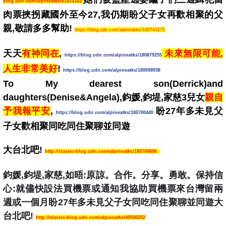
blog.udn.com/alpineatks/61574163
肉票挾拐藏國外至今27
,
我仍
期盼父子女再歡相聚的父
親,敬請多多幫助! 
https://blog.udn.com/alpineatks/180743175
天天
有神同在
, 
 未來無限可能,
https://blog.udn.com/alpineatks/180879255
人生非常美好
! 
https://blog.udn.com/alpineatks/180698938
To My dearest son(Derrick)and 
daughters(Denise&Angela),鈞媛,鈞堤,家慈3兒女
親自
予我報平安
, 
 盼27年多未見父
https://blog.udn.com/alpineatks/180700440
子女歡相聚同吃同住聚聊並同遊
大台北吧! 
http://classic-blog.udn.com/alpineatks/180700696
鈞媛,鈞堤,家慈,如晤:原諒。合作。分享。勇敢。保持信
心:就儘快設法買機票或通知我協助買機票來台灣留兩
週或一個月盼27年多未見父子女同吃同住聚聊並同遊大
台北吧!
http://classic-blog.udn.com/alpineatks/40540252