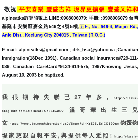
敬祝
平安喜樂 豐盛吉祥 境界更擴張 豐盛又祥和
alpineatks許登昭敬上 LINE:0908006079: 手機: :0908006079 台灣
五F., No. 546-4, Maijin Rd.,
基隆市安樂區麥金路546之4號5樓,
Anle Dist., Keelung City
, Taiwan (R.O.C.)
204015
E-mail: alpineatks@gmail.com ; drk_hsu@yahoo.ca ;Canadian
Immigration(18Dec 1991), Canadian social Insurance#729-111-
039, Canadian CareCard#9134-814-575, 1997Knowing Jesus,
August 10, 2003 be baptized,
我很期待失聯已27年多,
http://classic-
溫哥華出生三兒
blog.udn.com/alpineatks/180454077
女
鈞媛鈞
https://youtube.com/shorts/pkIusJVSeuo?si=KrE09LErlCD1JQne
堤家慈親自報平安,與提供每人近照!
http://classic-