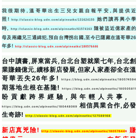
我很期待,溫哥華出生三兒女親自報平安,與提供近
照!
她們讀再興小學
http://classic-blog.udn.com/alpineatks/131624155
時,
隨被盜近億家產的
http://classic-blog.udn.com/alpineatks/61574163
母及兩繼兄三通緝犯,預自台灣拐出國,至今已隱藏在溫哥華26
年多!
http://classic-blog.udn.com/alpineatks/180576446
台中讀書,屏東當兵,台北台塑就業七年,台北創
業賺錢億元,續移新店發展,但家人家產卻全在溫
哥華丟失26年多! 
https://blog.udn.com/alpineatks/180574594
期落地生根在基隆! 
https://blog.udn.com/alpineatks/180505811
盼貢獻跨界經驗,與年輕人共事,　
 相信異業合作,必發
https://blog.udn.com/alpineatks/180448069
生奇跡! 
http://classic-blog.udn.com/alpineatks/127589168
新店真兇險! 
 賺
http://classic-blog.udn.com/alpineatks/18057644
6