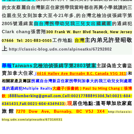
的女友蔡麗自台灣新店住家拐帶我當時都在再興小學就讀的三
位親生兒女到加拿大至今21年多,的台灣北檢治偵張緝字第
2805號通緝案
自台灣拐帶幼兒我三兒女出國藏匿
的通緝犯
Clark chang張雲翔
300 Frank W. Burr Blvd Teaneck, New Jersey
主內弟兄許登昭敬
工作地點
台灣
07666 Tel: 201-883-0505
上
http://classic-blog.udn.com/alpineatks/67292802
舉報
Taiwans北檢治偵張緝字第2803號案
主謀偽造文書盜
賣加拿大住家
(
4616 Halley Ave Burnaby B.C. Canada V5G 3E1
)
和
相關家產及籌謀
拐藏自台灣新店住家拐帶到加拿大的我三
幼兒女到處匿
逃的通緝犯Multiple Realty
大繼子(張書銘 ) Paul Su Ming Chang ( 張博
欽)
888lumberking@gmail.com,Cell:00217788895306,Tel:0021-604-
居住地點:溫哥華加欣家庭
現
4341431,FaX:0021-604-4349433
),
旅館
7270 Dow Ave, Burnaby, BC V5J 3X4
http://classic-
blog.udn.com/alpineatks/67316031