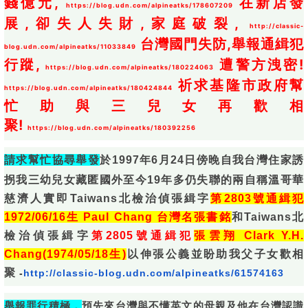
錢億元, 
 在新店發
https://blog.udn.com/alpineatks/178607209
展,卻失人失財,家庭破裂, 
http://classic-
 台灣國門失防,舉報通緝犯
blog.udn.com/alpineatks/11033849
行蹤, 
 遭警方洩密!
https://blog.udn.com/alpineatks/180224063
 祈求基隆市政府幫
https://blog.udn.com/alpineatks/180424844
忙助與三兒女再歡相
聚! 
https://blog.udn.com/alpineatks/180392256
請求幫忙協尋舉發
於1997年6月24日傍晚自我台灣住家誘
拐我
三幼兒女藏匿國外至今19年多仍失聯的兩自稱溫哥華
慈濟人實即T
aiwans北檢治偵張緝字
第2803號
通緝犯
1972/
06/16生 Paul Chang 台灣名張書銘
和Taiwans北
檢治偵張緝字
第2805號通緝犯
張雲翔 Clark Y.H.
Chang(1974/05/18生)
以伸張公義並盼助我父子女
歡相
聚
-
http://classic-blog.udn.com/alpineatks/61574163
舉報罪行積極，
預先來台灣與不懂英文的母親及他在台灣認識