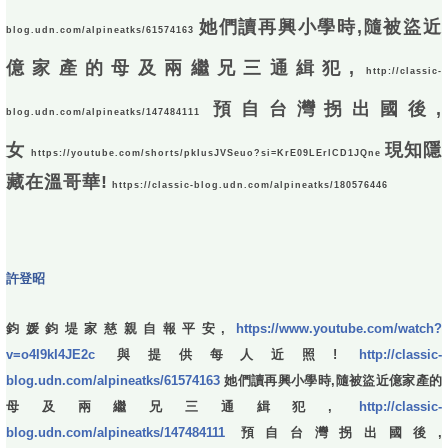
她們讀再興小學時,隨被盜近
blog.udn.com/alpineatks/61574163
億家產的母及兩繼兄三通緝犯,
http://classic-
預自台灣拐出國後,
blog.udn.com/alpineatks/147484111
女
現知隱
https://youtube.com/shorts/pkIusJVSeuo?si=KrE09LErlCD1JQne
藏在溫哥華!
https://classic-blog.udn.com/alpineatks/180576446
許登昭
鈞媛鈞堤家慈親自報平安,
https://www.youtube.com/watch?
v=o4I9kI4JE2c
與提供每人近照!
http://classic-
blog.udn.com/alpineatks/61574163
她們讀再興小學時,隨被盜近億家產的
母及兩繼兄三通緝犯,
http://classic-
blog.udn.com/alpineatks/147484111
預自台灣拐出國後,