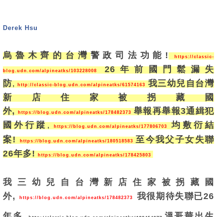
Derek Hsu
烏魯木齊的台灣
警政司法功能!
https://classic-
2
6年前國門鬆漏失
blog.udn.com/alpineatks/103228008
防
我三幼兒自台灣
,
http://classic-blog.udn.com/alpineatks/61574163
新店住家被拐藏國
外,
舉報再舉報3通緝犯
https://blog.udn.com/alpineatks/178482373
國外行蹤
均敷衍結
,
https://blog.udn.com/alpineatks/177806703
案!
至今我父子女失聯
https://blog.udn.com/alpineatks/180518583
26年多!
https://blog.udn.com/alpineatks/178425803
我三幼兒自台灣新店住家被拐藏國
外,
我很期待失聯已26
https://blog.udn.com/alpineatks/178482373
年多,
溫哥華出生