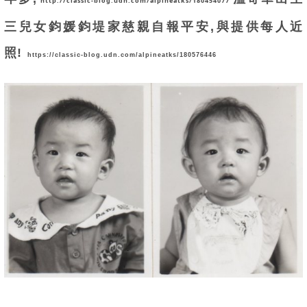
http://classic-blog.udn.com/alpineatks/180454077
三兒女鈞媛鈞堤家慈親自報平安,與提供每人近
照!
https://classic-blog.udn.com/alpineatks/180576446