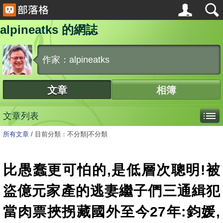
alpineatks 的網誌
作家：alpineatks
文章
相簿
文章列表
所有文章
/
目前分類：不分類|不分類
比愚蠢更可怕的,是低層次聰明!被
盜億元家產的逃妻繼子們三通緝犯
當肉票挾拐藏國外至今27年:鈞媛,