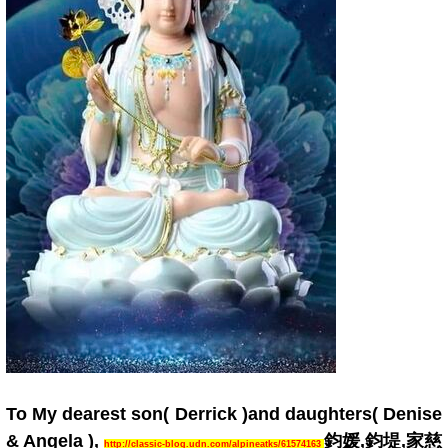
To My dearest son( Derrick )and daughters( Denise 
& Angela ), 
鈞媛,鈞堤,家慈
http://classic-blog.udn.com/alpineatks/61574163