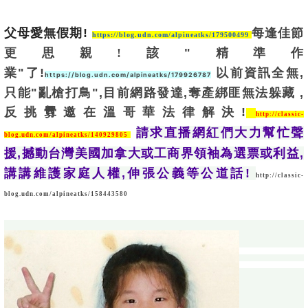
父母愛無假期!
每逢佳節
https://blog.udn.com/alpineatks/179500499
更思親!
該"精準作
業"了!
以前資訊全無,
https://blog.udn.com/alpineatks/179926787
只能"亂槍打鳥",目前網路發達,奪產綁匪無法躲藏 ,
反挑釁邀在溫哥華法律解決!
http://classic-
請求直播網紅們大力幫忙聲
blog.udn.com/alpineatks/140929805
援,撼動台灣美國加拿大或工商界領袖為選票或利益,
講講維護家庭人權,伸張公義等公道話! 
http://classic-
blog.udn.com/alpineatks/158443580