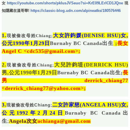
女
https://youtube.com/shorts/pkIusJVSeuo?si=KrE09LErlCD1JQne
現
知隱藏在溫哥華!
https://classic-blog.udn.com/alpineatks/180576446
1.
大女許鈞媛(DENISE HSU)女,
現被偷改母姓Chiang;
公元1990年1月29日
Burnaby BC Canada出生
;
長女
Angel C <
cdc535@gmail.com
>;
2.
大兒許鈞堤(DERRICK HSU)
現被偷改母姓Chiang;
男,公元1990年1月29日
Burnaby BC Canada出生;
長
男derrick_chiang77
<
derrick_chiang77@yahoo.com
>;
3.
二女許家慈(ANGELA HSU)女,
現被偷改母姓Chiang;
公元1992年2月24日
Burnaby BC Canada出
生
Angela次女
achianga@gmail.com
;