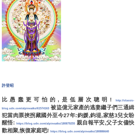
許登昭
比愚蠢更可怕的,是低層次聰明!
http://classic-
被盜億元家產的逃妻繼子們三通緝
blog.udn.com/alpineatks/61574163
犯當肉票挾拐藏國外至今27年:鈞媛,鈞堤,家慈3兒女盼
醒悟:
親自報平安,父子女儘快
https://blog.udn.com/alpineatks/180879255
歡相聚,恢復家庭吧!
https://blog.udn.com/alpineatks/180886640