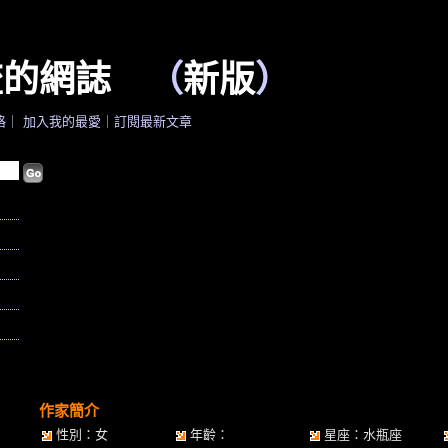
流的網誌
（
新版
）
格
｜
加入我的最愛
｜
訂閱最新文章
作家簡介
性別：女
年齡：
星座：水瓶座