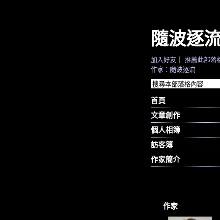
隨波逐
加入好友
｜
推薦此部落
作家：隨波逐流
首頁
文章創作
個人相簿
訪客簿
作家簡介
作家