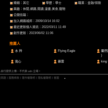
婚姻：其它
學歷：學士
職業：金融/保險
興趣：休閒,網路,閱讀,漫畫,美食,寵物
公開信箱：
加入網路城邦：2009/10/14 16:02
最近更新個人資訊：2022/03/11 11:49
創作更新：2023/06/02 11:06
推薦人
水 羚
Flying Eagle
驀然
)
寬心
慕雲
king
行提供上傳，不代表 udn 立場。
見問題
︱
服務條款
︱
著作權聲明
︱
隱私權聲明
︱
客服