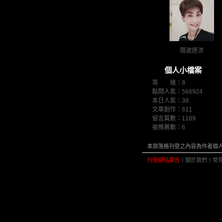
隨波逐流
個人小檔案
等 級：8
點閱人氣：566924
本日人氣：38
文章創作：611
留言篇數：1189
被推薦數：
6
本部落格刊登之內容為作者個人自
刊登網站廣告
︱
關於我們
︱
常