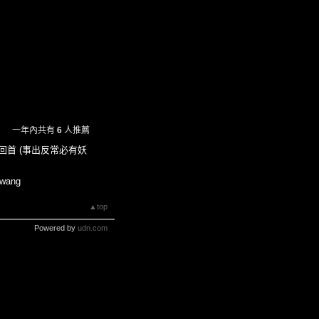
一年內共有
6
人推薦
回首 (事出反常必有妖
 wang
▲top
Powered by
udn.com