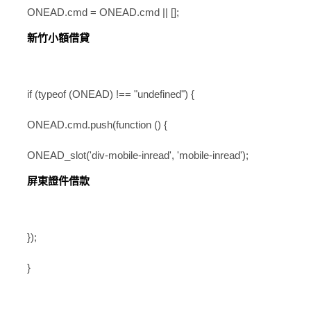
ONEAD.cmd = ONEAD.cmd || [];
新竹小額借貸
if (typeof (ONEAD) !== "undefined") {
ONEAD.cmd.push(function () {
ONEAD_slot('div-mobile-inread', 'mobile-inread');
屏東證件借款
});
}