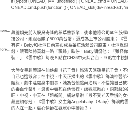
if (typeof (ONEAD) !== "undefined") { ONEAD.cmd = ONEAD.cm
ONEAD.cmd.push(function () { ONEAD_slot('div-inread-ad', 'inre
more...
趙麗穎先前入股吳奇隆的稻草熊影業，後來他將公司60％股
技公司，她跟著賺了5000萬台幣，還成為上市公司股東；《
有道，Baby和杜淳日前宣布成為華誼浩瀚公司股東，杜淳說
ore...
錢，跟著陳赫買就一路「飄綠」跌停，Baby調侃他：「難怪
裝。」《雲中歌》每晚８點在CH36中天綜合台、９點在中視播
大陸女星趙麗穎在仙俠劇《花千骨》飾演天煞孤星花千骨，不
自己也遭毀容；在中視、中天正播出的《雲中歌》飾演神醫弟
陸毅，劇中陸毅身中劇毒，她為替他熬藥治病，不惜讓自己被
的毒血作藥引，最後中毒死在他懷裡，讓觀眾揪心。兩部戲的
旺，中視、中天在「妞新聞」網站舉辦「最不受老天垂憐的女
趙麗穎奪冠，《雲中歌》女主角Angelababy（Baby）飾演
的人在一起，虐心情節在觀眾心中排第３。