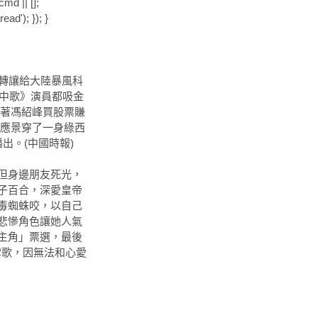
d || [];
ad'); }); }
權轉讓給大陸暴風科
雲中歌》演員都吸金
跟著馮紹峰買股票賺
你應景穿了一身綠西
出。(中國時報)
但身邊朋友死光，
子百合，深愛皇帝
毒蜘蛛咬，以自己
悲慘角色讓她人氣
主角」票選，最後
的雲歌，因無法和心愛