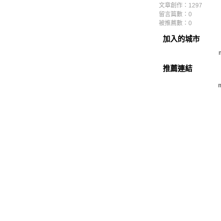
文章創作：1297
留言篇數：0
被推薦數：
0
加入的城市
推薦連結
m