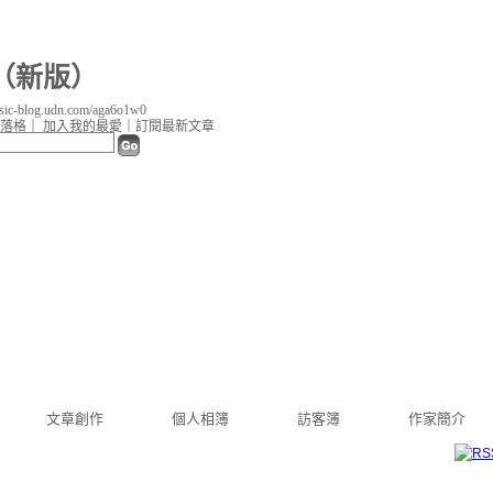
（
新版
）
c-blog.udn.com/aga6o1w0
落格
｜
加入我的最愛
｜
訂閱最新文章
文章創作
個人相簿
訪客簿
作家簡介