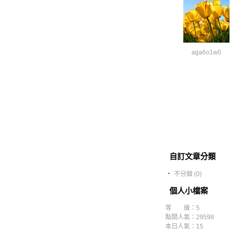
aga6o1w0
自訂文章分類
‧
不分類 (0)
個人小檔案
等 級：5
點閱人氣：29598
本日人氣：15