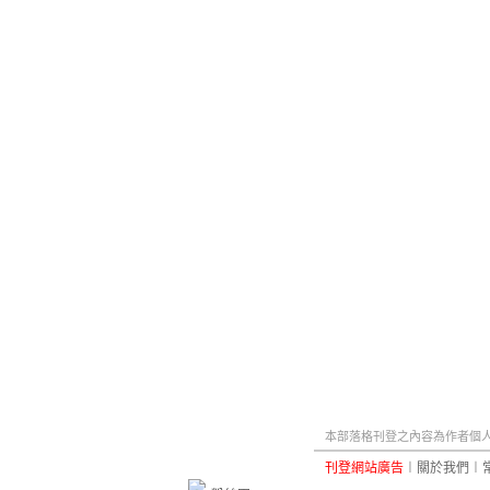
本部落格刊登之內容為作者個人自
刊登網站廣告
︱
關於我們
︱