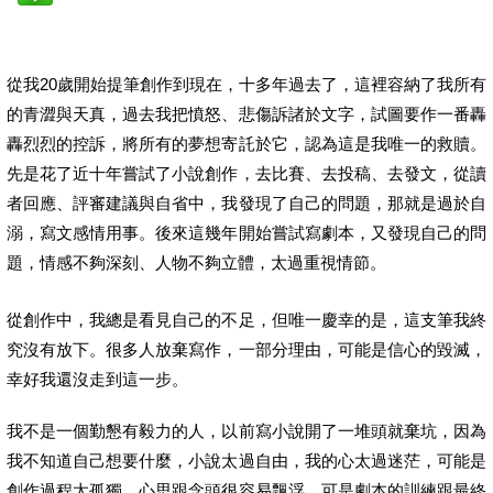
從我20歲開始提筆創作到現在，十多年過去了，這裡容納了我所有
的青澀與天真，過去我把憤怒、悲傷訴諸於文字，試圖要作一番轟
轟烈烈的控訴，將所有的夢想寄託於它，認為這是我唯一的救贖。
先是花了近十年嘗試了小說創作，去比賽、去投稿、去發文，從讀
者回應、評審建議與自省中，我發現了自己的問題，那就是過於自
溺，寫文感情用事。後來這幾年開始嘗試寫劇本，又發現自己的問
題，情感不夠深刻、人物不夠立體，太過重視情節。
從創作中，我總是看見自己的不足，但唯一慶幸的是，這支筆我終
究沒有放下。很多人放棄寫作，一部分理由，可能是信心的毀滅，
幸好我還沒走到這一步。
我不是一個勤懇有毅力的人，以前寫小說開了一堆頭就棄坑，因為
我不知道自己想要什麼，小說太過自由，我的心太過迷茫，可能是
創作過程太孤獨，心思跟念頭很容易飄浮。可是劇本的訓練跟最終