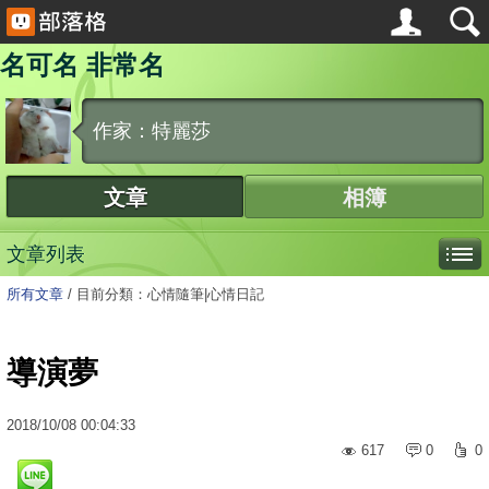
名可名 非常名
作家：特麗莎
文章
相簿
文章列表
所有文章
/
目前分類：心情隨筆|心情日記
導演夢
2018
/
10
/
08
00:04:33
617
0
0