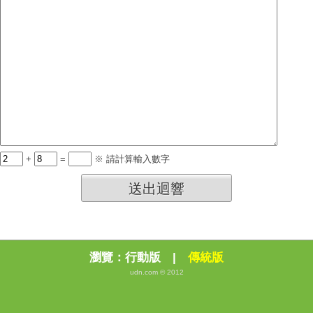
+
=
※ 請計算輸入數字
送出迴響
瀏覽：
行動版
|
傳統版
udn.com © 2012