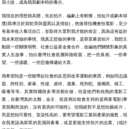
寫小說，成為我寫劇本時的養分。
我現在的理想很具體，先在拍片、編劇上有斬獲，拍短片或劇本得
獎(我專注於寫犯罪與靈異以及情欲)，然後尋找機會拍電影，至少
有基本收入養活自己，並取得大眾對我才能的肯定，因為這有益於
我未來想做的事情。我真正想做的事情，是群眾募資拍片，我想主
動跟一些關懷弱勢、社會公益基金會合作，改編他們關懷對象的真
實人生故事，拍出臺灣社會底層與陰暗面，把一些真相、一些希
望、一些溫暖、一些悲傷傳遞給大眾。
我希望拍是一些能帶起社會的反思與改革運動的東西，例如同志議
題、跨性別、家暴、性侵、虐待、遺棄、死刑犯、孤獨死、移工、
吸毒等等。其實韓國很多導演都在做，但是他們有純熟的電影工
業，在臺灣真的太難，金主、投資商比較會支持的是商業電影(畢
竟我剛所說的，沒有票房的可能性)。但我絕對不是想拍藝術片，
而是想拍可看性、宣染性高的，要寄望電影工業與產業的復甦，現
在我更認為群眾的意識與素養，或是更能支持拍片的志業。(或許