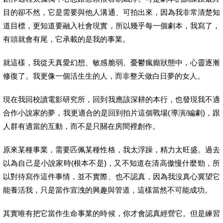
目的卻不然，它是需要與他人溝通、可拍出來，因為我非常清楚知
道目標，更知道要融入社會現實，所以幾乎每一個劇本，我寫了，
有頭就會有尾，它承載的是我的事業。
就這樣，我從天真愛幻想、敏感脆弱、憂鬱瘋癲狀態中，心靈逐漸
修復了。我更像一個活生生的人，而非整天做白日夢的女人。
現在我回校讀電影研究所，回到我應該深耕的本行，也發現我不適
合作小說家的夢，我更適合的是回到拍片這個戰場(導演/編劇)，跟
人群有適當的互動，而不是只關在房間裡創作。
原來某種事業，需要匹佩某種性格，我太浮躁，精力太旺盛。過去
以為自己是小說家時(根本不是)，又不知道在清高傲慢什麼勁，所
以對待寫作這件事情，並不實際、也不認真，因為我沒真心冀望它
能養活我，只是當作宣洩的興趣與管道，這樣當然不可能成功。
其實唯有把它當作生命事業的時候，你才會認真經營它。但是練習