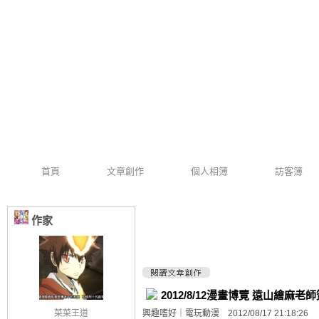
首頁
文章創作
個人相簿
訪客簿
作家
2012/8/12漫畫博覽 遠山繪麻老
菜菜王道
興趣嗜好
｜
電玩動漫
2012/08/17 21:18:26