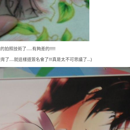
照技術了.....有夠差的!!!!!
宵了....就這樣道簽名會了!!!真是太不可思議了...)