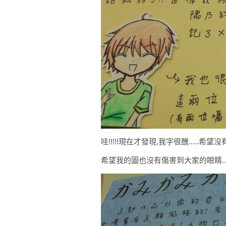
哇!!!!!現在才發現,我字很醜.....希望
希望我的圖也沒有傷害到大家的眼睛.......(右