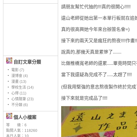
請朋友幫忙代抽的!!!真的很開心!!!!!
遠山老師從她出第一本單行板就在追她了
真的很高興她今年來台辦簽名會=)
接下來的兩天又是瘋狂的熬夜!!!!作畫!!
說真的,那幾天真是累慘了.......
自訂文章分類
比做椎橋寬老師的還累.....畢竟時間只有
‧
電影 (7)
當下我還疑為完成不了.....太趕了!!!!
‧
漫博會 (4)
‧
漫畫 (13)
(但我用堅強的意志熬夜製作終於完成了)
‧
學校生活 (14)
‧
心得 (11)
接下來就是完成品了!!!!
‧
心情隨筆 (23)
‧
不分類 (6)
個人小檔案
等 級：6
點閱人氣：118260
本日人氣：10