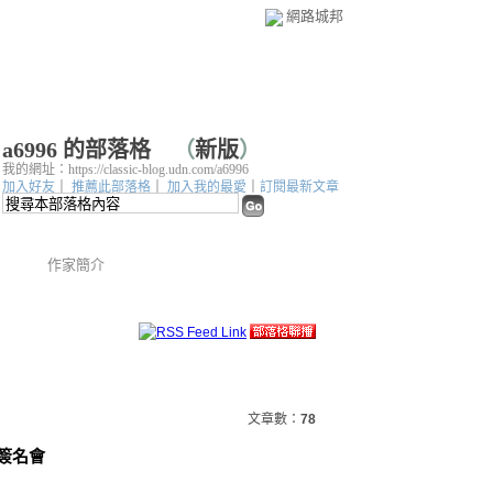
網路城邦
a6996 的部落格
（
新版
）
我的網址：https://classic-blog.udn.com/a6996
加入好友
｜
推薦此部落格
｜
加入我的最愛
｜
訂閱最新文章
作家簡介
文章數：
78
師簽名會