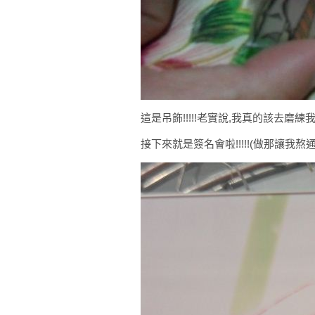
這是吊飾!!!!!老實說,我真的該去磨練我的拍
接下來就是簽名會啦!!!!!(做那讓我熬通