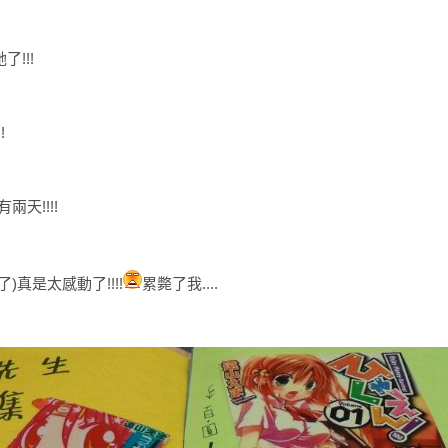
!!!
!
兩天!!!!
真是太感動了!!!!
累斃了我....