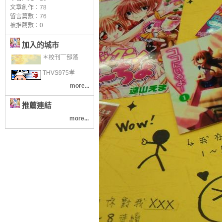
文章創作：78
留言篇數：76
被推薦數：
0
加入的城市
＊校刊﹋部落
THVS975孝
more...
推薦連結
more...