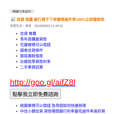
信貸 推薦 銀行貸不下來哪裡過件率100%立即撥款呢
休閒生活
｜
美食
2016/09/24 11:49:51
信貸 推薦
青年首購屋貸款
花蓮哪裡可以借錢
國泰信貸條件
郵局壽險借款
台銀就學貸款利率
二手車貸試算
http://goo.gl/aifZ8l
桃園哪裡可以借錢 急用錢如何快速辦理
中信小額信貸 貸款哪間銀行利率最低過件率高好貸