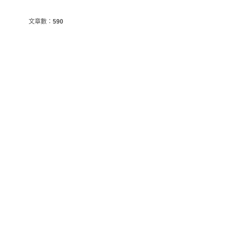
文章數：
590