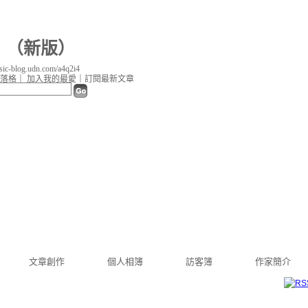
（
新版
）
c-blog.udn.com/a4q2i4
落格
｜
加入我的最愛
｜
訂閱最新文章
文章創作
個人相簿
訪客簿
作家簡介