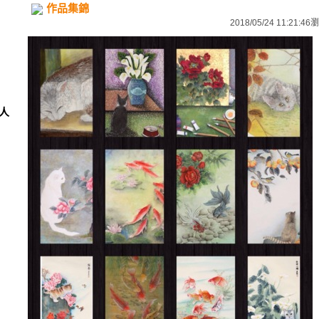
作品集錦
2018/05/24 11:21:46
瀏
人