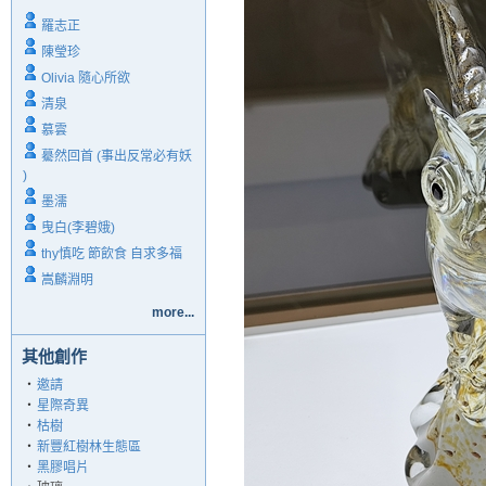
羅志正
陳瑩珍
Olivia 隨心所欲
清泉
慕雲
驀然回首 (事出反常必有妖
)
墨濡
曳白(李碧娥)
thy慎吃 節飲食 自求多福
嵩麟淵明
more...
其他創作
‧
邀請
‧
星際奇異
‧
枯樹
‧
新豐紅樹林生態區
‧
黑膠唱片