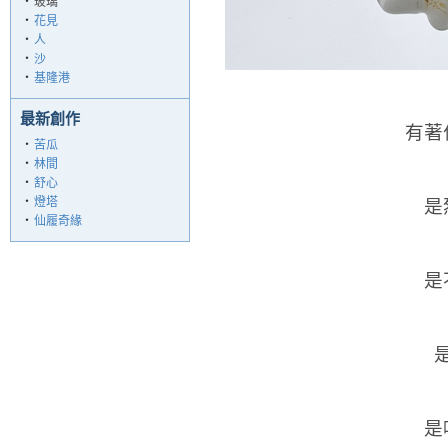
‧
玻璃
‧
花見
‧
人
‧
沙
‧
基隆港
最新創作
有著
‧
苦瓜
‧
林間
‧
舒心
‧
燈塔
是
‧
仙履奇緣
是
是