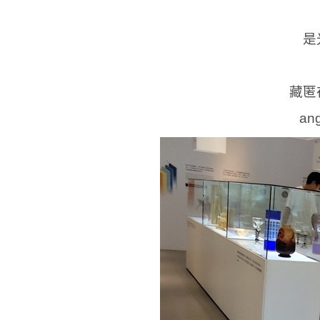
是
藏匿
an