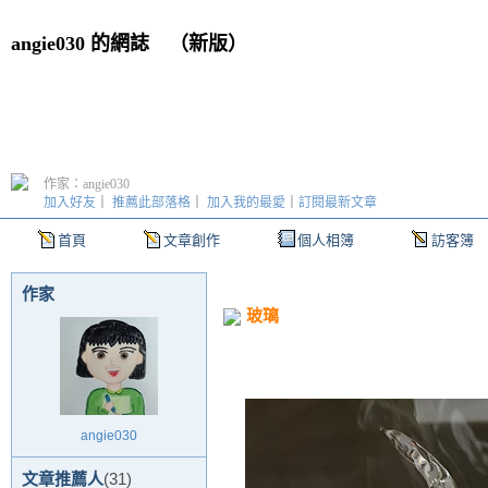
angie030 的網誌
（
新版
）
作家：angie030
加入好友
｜
推薦此部落格
｜
加入我的最愛
｜
訂閱最新文章
首頁
文章創作
個人相簿
訪客簿
作家
玻璃
angie030
文章推薦人
(31)